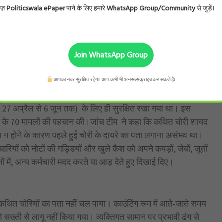
ोज़
Politicswala ePaper
पाने के लिए हमारे
WhatsApp Group/Community
से जुड़ें।
्ट में आरोपी सुभाष श्रीवास्तव को भी इस अनौपचारिक व्यवस्था को जारी
्रीवास्तव गिनती के इंचार्ज थे और इस मामले में गिरफ्तार किए गए, वे
री थे।
Join WhatsApp Group
आपका नंबर सुरक्षित रहेगा। आप कभी भी अनसब्सक्राइब कर सकते हैं।
में बड़ी कमियां पाई गईं। हालांकि काउंटिंग रूम में कैमरे लगाए गए थे,
 करने में नाकाम रहे। फुटेज को 180 दिनों तक सुरक्षित रखने की पिछली
 ( 27 अप्रैल से 6 जून तक) के लिए ही सुरक्षित रखा गया था। इस
बन के 70 मामलों की पहचान की।जांच टीम ने कहा कि कथित चोरी शायद
ेज न होने के कारण पहले हुई चोरी के दायरे का पता लगाना असंभव था।
मचारियों को नोटों की गड्डियों और खुले कैश को अपने कपड़ों, जेबों, जूतों
ं में, अन्य कर्मचारी मदद करते या आड़ देते हुए दिखाई दिए।
कथित चोरियों का पता नहीं चल पाया। काउंटिंग रूम में आते-जाते समय
 सख्ती से लागू नहीं किया गया। व्यक्तिगत सामान पर प्रभावी ढंग से