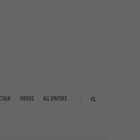
LITICSWALA
CTALK
VIDEOS
ALL EPAPERS