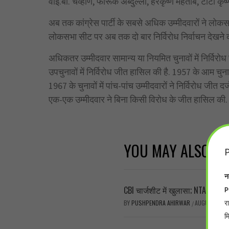
वाई.बी. चव्हाण, फारूक अब्दुल्ला, हरेकृष्ण महताब, टीटी 
अब तक कांग्रेस पार्टी के सबसे अधिक उम्मीदवारों ने लोकस
लोकसभा सीट पर अब तक दो बार निर्विरोध निर्वाचन देखने क
अधिकतर उम्मीदवार सामान्य या नियमित चुनावों में निर्विरो
उपचुनावों में निर्विरोध जीत हासिल की है. 1957 के आम च
1967 के चुनावों में पांच-पांच उम्मीदवारों ने निर्विरोध ज
एक-एक उम्मीदवार ने बिना किसी विरोध के जीत हासिल की.
YOU MAY ALSO LI
P
न
P
CBI चार्जशीट में खुलासा; NTA एक्सपर्
र
BY
PUSHPENDRA AHIRWAR
AUGUST 7, 2
/
म