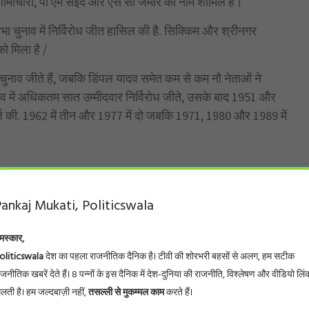
कृष्णामाचारी, पी एम सईद और एस सी जमीर का नाम शामिल है।
भा चुनाव में निर्विरोध जीत हासिल की है. सिक्किम और श्रीनगर
ो मिला है /
ध चुनाव जीते हैं, जबकि डिंपल यादव समेत कम से कम नौ नेताओं ने
ुनाव में अधिकतम सात उम्मीदवार निर्विरोध जीते, उसके बाद 1951 और
ीत दर्ज की. 1962 में तीन और 1977 में दो जबकि 1971, 1980 और 1989 में
KE
ankaj Mukati, Politicswala
मस्कार,
oliticswala
देश का पहला राजनीतिक दैनिक है। टीवी की शोरभरी बहसों से अलग, हम सटीक
ट्स पेपर बनाते वक्त ही, सवाल कर लेते थे याद!
ाजनीतिक खबरें देते हैं। 8 पन्नों के इस दैनिक में देश-दुनिया की राजनीति, विश्लेषण और वीडियो लिं
026
िलती है। हम जल्दबाज़ी नहीं,
तसल्ली से मुकम्मल काम
करते हैं।