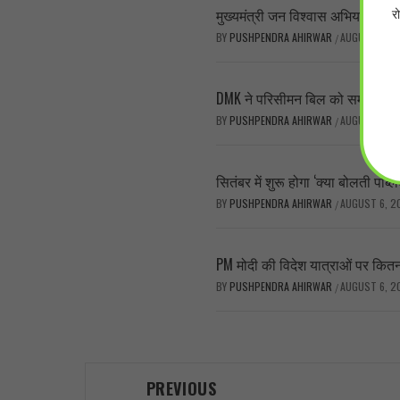
र
मुख्यमंत्री जन विश्वास अभियान: अब 
BY
PUSHPENDRA AHIRWAR
AUGUST 7, 2
/
DMK ने परिसीमन बिल को समर्थन देने क
BY
PUSHPENDRA AHIRWAR
AUGUST 7, 2
/
सितंबर में शुरू होगा ‘क्या बोलती प
BY
PUSHPENDRA AHIRWAR
AUGUST 6, 2
/
PM मोदी की विदेश यात्राओं पर कितन
BY
PUSHPENDRA AHIRWAR
AUGUST 6, 2
/
Post
PREVIOUS