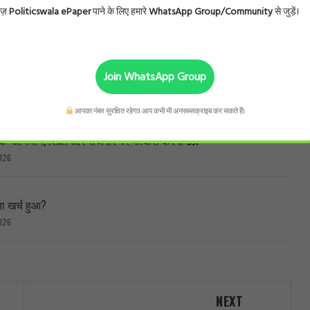
ोज़
Politicswala ePaper
पाने के लिए हमारे
WhatsApp Group/Community
से जुड़ें।
हर शुक्रवार जनता के बीच पहुंचेगी सरकार!
026
Join WhatsApp Group
े लिए, मोदी सरकार के सामने रखीं तीन शर्तें!
026
आपका नंबर सुरक्षित रहेगा। आप कभी भी अनसब्सक्राइब कर सकते हैं।
ब्लिक’ अभियान, शिक्षा और रोजगार पर फोकस करेगी CJP
026
ा खर्च हुआ?
026
NEXT