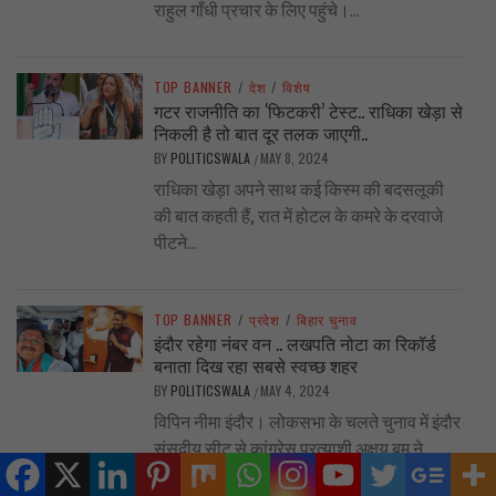
राहुल गाँधी प्रचार के लिए पहुंचे।...
TOP BANNER
/
देश
/
विशेष
गटर राजनीति का ‘फिटकरी’ टेस्ट.. राधिका खेड़ा से
निकली है तो बात दूर तलक जाएगी..
BY
POLITICSWALA
MAY 8, 2024
/
राधिका खेड़ा अपने साथ कई किस्म की बदसलूकी
की बात कहती हैं, रात में होटल के कमरे के दरवाजे
पीटने...
TOP BANNER
/
प्रदेश
/
बिहार चुनाव
इंदौर रहेगा नंबर वन .. लखपति नोटा का रिकॉर्ड
बनाता दिख रहा सबसे स्वच्छ शहर
BY
POLITICSWALA
MAY 4, 2024
/
विपिन नीमा इंदौर। लोकसभा के चलते चुनाव में इंदौर
संसदीय सीट से कांग्रेस प्रत्याशी अक्षय बम ने
अचानक अपना नामांकन...