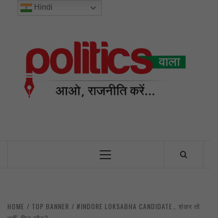
Skip
Hindi
to
content
POL
INDIA’S FIRST AND ONLY POLITICAL NEWS PORTAL
Primary
Menu
HOME
TOP BANNER
#INDORE LOKSABHA CANDIDATE… शंकर तो
नहीं, फिर कौन?