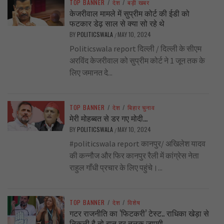
TOP BANNER
/
देश
/
बड़ी खबर
केजरीवाल मामले में सुप्रीम कोर्ट की ईडी को
फटकार डेढ़ साल से क्या सो रहे थे
BY
POLITICSWALA
MAY 10, 2024
/
Politicswala report दिल्ली / दिल्ली के सीएम
अरविंद केजरीवाल को सुप्रीम कोर्ट ने 1 जून तक के
लिए जमानत दे...
TOP BANNER
/
देश
/
बिहार चुनाव
मेरी मोहब्बत से डर गए मोदी…
BY
POLITICSWALA
MAY 10, 2024
/
#politicswala report कानपुर/ अखिलेश यादव
की कन्नौज और फिर कानपुर रैली में कांग्रेस नेता
राहुल गाँधी प्रचार के लिए पहुंचे।...
TOP BANNER
/
देश
/
विशेष
गटर राजनीति का ‘फिटकरी’ टेस्ट.. राधिका खेड़ा से
निकली है तो बात दूर तलक जाएगी..