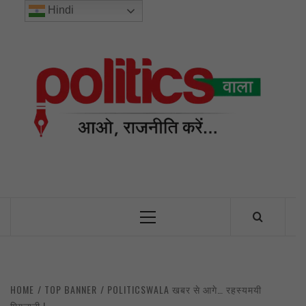
Skip
Hindi
to
content
POL
INDIA’S FIRST AND ONLY POLITICAL NEWS PORTAL
Primary
Menu
HOME
TOP BANNER
POLITICSWALA खबर से आगे… रहस्यमयी
मिगलानी !