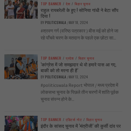
TOP BANNER
/
देश
/
बिहार चुनाव
राहुल रायबरेली के हुए ! सोनिया गांधी ने बेटा सौंप
दिया !
BY
POLITICSWALA
MAY 18, 2024
/
#श्रवण गर्ग (वरिष्ठ पत्रकार ) बीस मई को होने जा
रहे पाँचवे चरण के मतदान के पहले एक छोटा सा...
TOP BANNER
/
प्रदेश
/
बिहार चुनाव
‘कांग्रेस में जो समझदार थे वो हमारे पास आ गए,
बाकी को तो मरना ही है’
BY
POLITICSWALA
MAY 13, 2024
/
#politicswala Report भोपाल / मध्य प्रदेश में
लोकसभा चुनाव के पिछले तीन चरणों में शांति पूर्वक
चुनाव संपन्न होने के...
TOP BANNER
/
एडिटर्स नोट
/
बिहार चुनाव
इंदौर के सांसद चुनाव में ‘मंत्रीजी’ की कुर्सी दांव पर