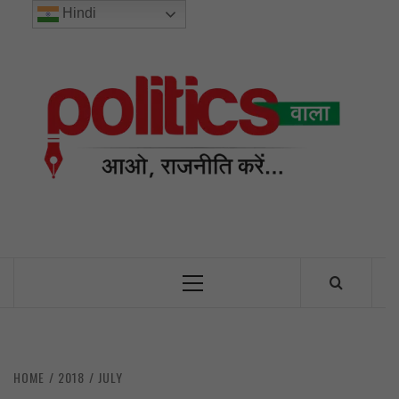
Skip
Hindi
to
content
POL
INDIA’S FIRST AND ONLY POLITICAL NEWS PORTAL
Primary
Menu
HOME
2018
JULY