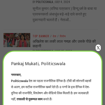
BY
POLITICSWALA
JULY 4, 2024
/
सुनील कुमार (वरिष्ठ पत्रकार ) हिन्दू धर्म के बाबा या
प्रवचनकर्ता अंधाधुंध बड़े-बड़े दावे करते हुए
दुकानदारी चलाते हैं। नेताओं...
TOP BANNER
/
देश
/
विशेष
अखिलेश का लकी लाल गमछा और उसके पीछे की
कहानी
X
BY
POLITICSWALA
JUNE 25, 2024
/
#संकल्प ओझा दिल्ली। सोमवार को लोकसभा का
Pankaj Mukati, Politicswala
पहला सत्र रंगीन दिखा। सबसे ज्यादा चर्चा में रहा
राहुल गांधी का संविधान...
नमस्कार,
Politicswala
देश का पहला राजनीतिक दैनिक है। टीवी की शोरभरी बहसों
TOP BANNER
/
देश
/
विशेष
से अलग, हम सटीक राजनीतिक खबरें देते हैं। 8 पन्नों के इस दैनिक में देश-
फेकमीडिया .. सच जूते के फीते बांधता रहा गया,
दुनिया की राजनीति, विश्लेषण और वीडियो लिंक मिलती है। हम जल्दबाज़ी
झूठ पूरा बाज़ार घूम आया
नहीं,
तसल्ली से मुकम्मल काम
करते हैं।
BY
POLITICSWALA
JUNE 22, 2024
/