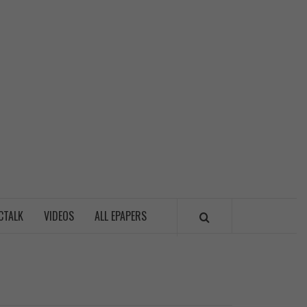
LITICSWALA
CTALK
VIDEOS
ALL EPAPERS