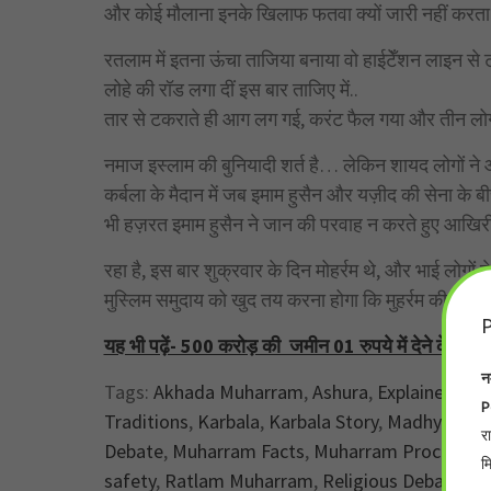
और कोई मौलाना इनके खिलाफ फतवा क्यों जारी नहीं करत
रतलाम में इतना ऊंचा ताजिया बनाया वो हाईटेँशन लाइन से 
लोहे की रॉड लगा दीं इस बार ताजिए में..
तार से टकराते ही आग लग गई, करंट फैल गया और तीन लोगो
नमाज इस्लाम की बुनियादी शर्त है… लेकिन शायद लोगों ने
कर्बला के मैदान में जब इमाम हुसैन और यज़ीद की सेना के
भी हज़रत इमाम हुसैन ने जान की परवाह न करते हुए आखिर
रहा है, इस बार शुक्रवार के दिन मोहर्रम थे, और भाई लोगों
मुस्लिम समुदाय को खुद तय करना होगा कि मुहर्रम की 10 त
P
यह भी पढ़ें- 500 करोड़ की जमीन 01 रुपये में देने के पीछ
न
Tags:
Akhada Muharram
,
Ashura
,
Explainer
,
Gro
P
Traditions
,
Karbala
,
Karbala Story
,
Madhya Pra
र
Debate
,
Muharram Facts
,
Muharram Processio
म
safety
,
Ratlam Muharram
,
Religious Debate
,
Sh