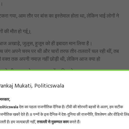
ा।
टकरा गया, आम तौर पर बांस का इस्तेमाल होता था, लेकिन भाई लोगों ने
ं की मौत हो गई
।
 आज अखाड़े, जुलूस, हुजूम को ही इबादत मान लिया है।
 बीच जंग अपने चरम पर थी और चारों तरफ तीर-तलवारें चल रही थीं, तब
ी वक्त तक अपनी नमाज़ नहीं छोड़ी थी, लेकिन आज क्या हो
 ने जुमे की नमाज छोड़कर जुलूस में शामिल थे…
ारीख मातम का दिन है, वो खुद तय करें कि इस दिन को कैसे मनाए,
ankaj Mukati, Politicswala
े का सच
मस्कार,
und Report
,
Imam Hussain
,
investigation
,
Islamic
oliticswala
देश का पहला राजनीतिक दैनिक है। टीवी की शोरभरी बहसों से अलग, हम सटीक
desh News
,
Muharram
,
Muharram 2026
,
Muharram
ाजनीतिक खबरें देते हैं। 8 पन्नों के इस दैनिक में देश-दुनिया की राजनीति, विश्लेषण और वीडियो लिं
n
,
Muharram Procession India
,
Muharram Rituals
,
public
िलती है। हम जल्दबाज़ी नहीं,
तसल्ली से मुकम्मल काम
करते हैं।
ia Islam
,
Social Issues
,
Sunni Islam
,
Taziya
,
Ujjain