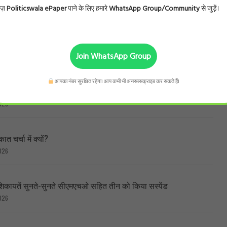
ोज़
Politicswala ePaper
पाने के लिए हमारे
WhatsApp Group/Community
से जुड़ें।
KE
Join WhatsApp Group
आपका नंबर सुरक्षित रहेगा। आप कभी भी अनसब्सक्राइब कर सकते हैं।
 3,282 घटी, लेकिन 5 राज्यों में हजारों बढ़े
026
त चर्चा में क्यों?
026
 शिकायतें सुनते-सुनते सीएमएचओ सहित तीन को किया सस्पेंड
026