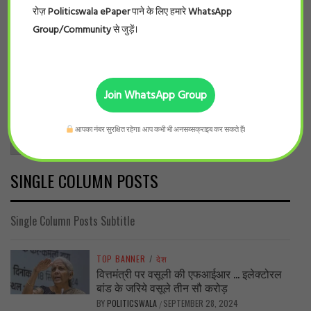
रोज़
Politicswala ePaper
पाने के लिए हमारे
WhatsApp
Group/Community
से जुड़ें।
ARCHIVES
Join WhatsApp Group
आपका नंबर सुरक्षित रहेगा। आप कभी भी अनसब्सक्राइब कर सकते हैं।
Archives
SINGLE COLUMN POSTS
Single Column Posts Subtitle
TOP BANNER
/
देश
वित्तमंत्री पर वसूली की एफआईआर … इलेक्टोरल
बांड के जरिये वसूले तीन सौ करोड़
BY
POLITICSWALA
SEPTEMBER 28, 2024
/