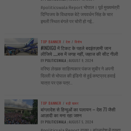
#politicswala Report भोपाल। पूर्व मुख्यमंत्री
दिग्विजय के विधायक बेटे जयवर्धन सिंह के चार
इमली स्थित बंगले पर चोरी हो गई...
TOP BANNER
/
देश
/
विशेष
#INDIGO में टिकट के पहले बदइंतज़ामी जान
लीजिये …..बस में जगह नहीं, जहाज की सीट गीली
BY
POLITICSWALA
AUGUST 9, 2024
/
वरिष्ठ लेखक साहित्यकार पंकज सुबीर ने अपनी
दिल्ली से भोपाल की इंडिगो से हुई कष्टप्रद हवाई
यात्रा पर एक पत्र...
TOP BANNER
/
बड़ी खबर
बांग्लादेश से हिन्दुओं का पलायन – देश 71 जैसी
आज़ादी का मना रहा जश्न
BY
POLITICSWALA
AUGUST 5, 2024
/
#politicsala Report ढाका। बांग्लादेश में तख्ता