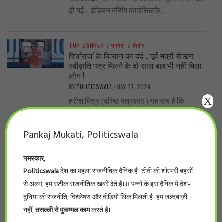
ही गई। इंडियन नर्सिंग काउंसिलके...
TOP BANNER
/
प्रदेश
/
विशेष
शिव’राज’ के किसान का दर्द .. पूर्व मंत्री सेऋण
स्वीकृति पत्र मिलने के दो साल बाद भी नहीं मिला
लोन !
BY
POLITICSWALA
MAY 27, 2024
/
X
हरीश मिश्र (वरिष्ठ पत्रकार ) यह सच है कि
शिवराज सरकार में लाखों-करोड़ों रुपए योजनाओं के
प्रचार-प्रसार, सम्मेलन में फूंक...
Pankaj Mukati, Politicswala
नमस्कार,
TOP BANNER
/
देश
/
विशेष
..नीट का पर्चा एनडीए वाले राज्यों में ही आऊट क्यों?
Politicswala
देश का पहला राजनीतिक दैनिक है। टीवी की शोरभरी बहसों
BY
POLITICSWALA
MAY 19, 2024
/
से अलग, हम सटीक राजनीतिक खबरें देते हैं। 8 पन्नों के इस दैनिक में देश-
-सुनील कुमार भारत के सरकारी और निजी मेडिकल
दुनिया की राजनीति, विश्लेषण और वीडियो लिंक मिलती है। हम जल्दबाज़ी
कॉलेजों में दाखिले के लिए होने वाले इम्तिहान, नीट,
नहीं,
तसल्ली से मुकम्मल काम
करते हैं।
के पर्चे लीक...