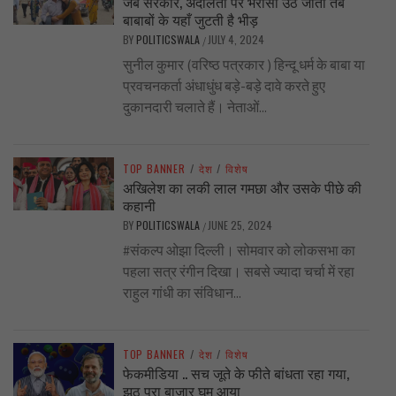
जब सरकार, अदालतों पर भरोसा उठ जाता तब
बाबाबों के यहाँ जुटती है भीड़
BY
POLITICSWALA
JULY 4, 2024
/
सुनील कुमार (वरिष्ठ पत्रकार ) हिन्दू धर्म के बाबा या
प्रवचनकर्ता अंधाधुंध बड़े-बड़े दावे करते हुए
दुकानदारी चलाते हैं। नेताओं...
TOP BANNER
/
देश
/
विशेष
अखिलेश का लकी लाल गमछा और उसके पीछे की
कहानी
BY
POLITICSWALA
JUNE 25, 2024
/
#संकल्प ओझा दिल्ली। सोमवार को लोकसभा का
पहला सत्र रंगीन दिखा। सबसे ज्यादा चर्चा में रहा
राहुल गांधी का संविधान...
TOP BANNER
/
देश
/
विशेष
फेकमीडिया .. सच जूते के फीते बांधता रहा गया,
झूठ पूरा बाज़ार घूम आया