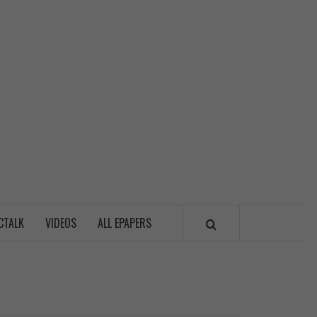
LITICSWALA
CTALK
VIDEOS
ALL EPAPERS