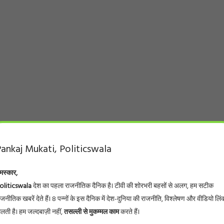
ankaj Mukati, Politicswala
मस्कार,
oliticswala
देश का पहला राजनीतिक दैनिक है। टीवी की शोरभरी बहसों से अलग, हम सटीक
ाजनीतिक खबरें देते हैं। 8 पन्नों के इस दैनिक में देश-दुनिया की राजनीति, विश्लेषण और वीडियो लिं
िलती है। हम जल्दबाज़ी नहीं,
तसल्ली से मुकम्मल काम
करते हैं।