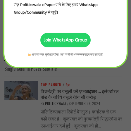
रोज़
Politicswala ePaper
पाने के लिए हमारे
WhatsApp
Group/Community
से जुड़ें।
ARCHIVES
Archives
Join WhatsApp Group
SINGLE COLUMN POSTS
आपका नंबर सुरक्षित रहेगा। आप कभी भी अनसब्सक्राइब कर सकते हैं।
Single Column Posts Subtitle
TOP BANNER
/
देश
वित्तमंत्री पर वसूली की एफआईआर … इलेक्टोरल
बांड के जरिये वसूले तीन सौ करोड़
BY
POLITICSWALA
SEPTEMBER 28, 2024
/
पॉलिटिक्सवाला रिपोर्ट बेंगलुरु। कर्नाटक से एक
बड़ी खबर हैं। शुक्रवार को मुख्यमंत्री सिद्धारमैया पर
एफआईआर दर्ज हुई। शुक्रवार को ही...