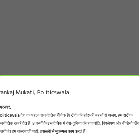
ankaj Mukati, Politicswala
मस्कार,
oliticswala
देश का पहला राजनीतिक दैनिक है। टीवी की शोरभरी बहसों से अलग, हम सटीक
ाजनीतिक खबरें देते हैं। 8 पन्नों के इस दैनिक में देश-दुनिया की राजनीति, विश्लेषण और वीडियो लिं
िलती है। हम जल्दबाज़ी नहीं,
तसल्ली से मुकम्मल काम
करते हैं।