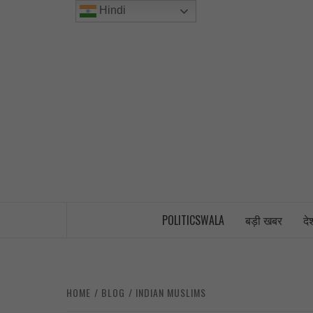
Skip
Hindi
to
content
INDIA’S FIRST AND ONLY POLITICAL 
POLITICSWALA
बड़ी खबर
दे
HOME
BLOG
INDIAN MUSLIMS