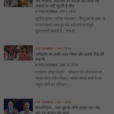
जब सरकार, अदालतों पर भरोसा उठ जाता तब
बाबाबों के यहाँ जुटती है भीड़
BY
POLITICSWALA
JULY 4, 2024
/
सुनील कुमार (वरिष्ठ पत्रकार ) हिन्दू धर्म के बाबा या
प्रवचनकर्ता अंधाधुंध बड़े-बड़े दावे करते हुए
दुकानदारी चलाते हैं। नेताओं...
TOP BANNER
/
देश
/
विशेष
अखिलेश का लकी लाल गमछा और उसके पीछे की
कहानी
BY
POLITICSWALA
JUNE 25, 2024
/
#संकल्प ओझा दिल्ली। सोमवार को लोकसभा का
पहला सत्र रंगीन दिखा। सबसे ज्यादा चर्चा में रहा
राहुल गांधी का संविधान...
TOP BANNER
/
देश
/
विशेष
फेकमीडिया .. सच जूते के फीते बांधता रहा गया,
झूठ पूरा बाज़ार घूम आया