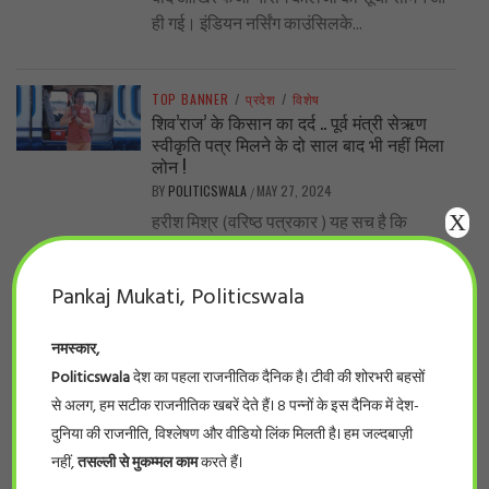
ही गई। इंडियन नर्सिंग काउंसिलके...
TOP BANNER
/
प्रदेश
/
विशेष
शिव’राज’ के किसान का दर्द .. पूर्व मंत्री सेऋण
स्वीकृति पत्र मिलने के दो साल बाद भी नहीं मिला
लोन !
BY
POLITICSWALA
MAY 27, 2024
/
X
हरीश मिश्र (वरिष्ठ पत्रकार ) यह सच है कि
शिवराज सरकार में लाखों-करोड़ों रुपए योजनाओं के
प्रचार-प्रसार, सम्मेलन में फूंक...
Pankaj Mukati, Politicswala
नमस्कार,
TOP BANNER
/
देश
/
विशेष
..नीट का पर्चा एनडीए वाले राज्यों में ही आऊट क्यों?
Politicswala
देश का पहला राजनीतिक दैनिक है। टीवी की शोरभरी बहसों
BY
POLITICSWALA
MAY 19, 2024
/
से अलग, हम सटीक राजनीतिक खबरें देते हैं। 8 पन्नों के इस दैनिक में देश-
-सुनील कुमार भारत के सरकारी और निजी मेडिकल
दुनिया की राजनीति, विश्लेषण और वीडियो लिंक मिलती है। हम जल्दबाज़ी
कॉलेजों में दाखिले के लिए होने वाले इम्तिहान, नीट,
नहीं,
तसल्ली से मुकम्मल काम
करते हैं।
के पर्चे लीक...