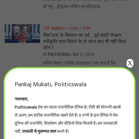
ही गई। इंडियन नर्सिंग काउंसिलके...
TOP BANNER
/
प्रदेश
/
विशेष
शिव’राज’ के किसान का दर्द .. पूर्व मंत्री सेऋण
स्वीकृति पत्र मिलने के दो साल बाद भी नहीं मिला
लोन !
BY
POLITICSWALA
MAY 27, 2024
/
X
हरीश मिश्र (वरिष्ठ पत्रकार ) यह सच है कि
शिवराज सरकार में लाखों-करोड़ों रुपए योजनाओं के
प्रचार-प्रसार, सम्मेलन में फूंक...
Pankaj Mukati, Politicswala
नमस्कार,
TOP BANNER
/
देश
/
विशेष
..नीट का पर्चा एनडीए वाले राज्यों में ही आऊट क्यों?
Politicswala
देश का पहला राजनीतिक दैनिक है। टीवी की शोरभरी बहसों
BY
POLITICSWALA
MAY 19, 2024
/
से अलग, हम सटीक राजनीतिक खबरें देते हैं। 8 पन्नों के इस दैनिक में देश-
-सुनील कुमार भारत के सरकारी और निजी मेडिकल
दुनिया की राजनीति, विश्लेषण और वीडियो लिंक मिलती है। हम जल्दबाज़ी
कॉलेजों में दाखिले के लिए होने वाले इम्तिहान, नीट,
नहीं,
तसल्ली से मुकम्मल काम
करते हैं।
के पर्चे लीक...