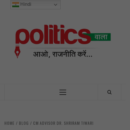
Skip
Hindi
to
content
POL
INDIA’S FIRST AND ONLY POLITICAL NEWS PORTAL
Primary
Menu
HOME
BLOG
CM ADVISOR DR. SHRIRAM TIWARI