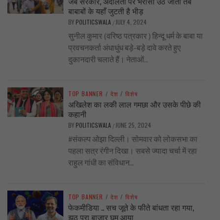
जब सरकार, अदालतों पर भरोसा उठ जाता तब
बाबाबों के यहाँ जुटती है भीड़
BY
POLITICSWALA
JULY 4, 2024
/
सुनील कुमार (वरिष्ठ पत्रकार ) हिन्दू धर्म के बाबा या
प्रवचनकर्ता अंधाधुंध बड़े-बड़े दावे करते हुए
दुकानदारी चलाते हैं। नेताओं...
TOP BANNER
/
देश
/
विशेष
अखिलेश का लकी लाल गमछा और उसके पीछे की
कहानी
BY
POLITICSWALA
JUNE 25, 2024
/
#संकल्प ओझा दिल्ली। सोमवार को लोकसभा का
पहला सत्र रंगीन दिखा। सबसे ज्यादा चर्चा में रहा
राहुल गांधी का संविधान...
TOP BANNER
/
देश
/
विशेष
फेकमीडिया .. सच जूते के फीते बांधता रहा गया,
झूठ पूरा बाज़ार घूम आया