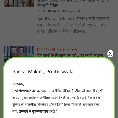
की सूची देखिये
BY
POLITICSWALA
MAY 28, 2024
/
#politicswala Report भोपाल। लम्बे इंतज़ार के
बाद आखिर फर्जी नर्सिंग कॉलेजों की सूची सामने आ
ही गई। इंडियन नर्सिंग काउंसिलके...
TOP BANNER
/
प्रदेश
/
विशेष
X
शिव’राज’ के किसान का दर्द .. पूर्व मंत्री सेऋण
स्वीकृति पत्र मिलने के दो साल बाद भी नहीं मिला
लोन !
Pankaj Mukati, Politicswala
BY
POLITICSWALA
MAY 27, 2024
/
हरीश मिश्र (वरिष्ठ पत्रकार ) यह सच है कि
नमस्कार,
शिवराज सरकार में लाखों-करोड़ों रुपए योजनाओं के
Politicswala
देश का पहला राजनीतिक दैनिक है। टीवी की शोरभरी बहसों
प्रचार-प्रसार, सम्मेलन में फूंक...
से अलग, हम सटीक राजनीतिक खबरें देते हैं। 8 पन्नों के इस दैनिक में देश-
दुनिया की राजनीति, विश्लेषण और वीडियो लिंक मिलती है। हम जल्दबाज़ी
TOP BANNER
/
देश
/
विशेष
नहीं,
तसल्ली से मुकम्मल काम
करते हैं।
..नीट का पर्चा एनडीए वाले राज्यों में ही आऊट क्यों?