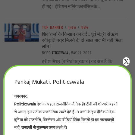
ही गई। इंडियन नर्सिंग काउंसिलके...
TOP BANNER
/
प्रदेश
/
विशेष
शिव’राज’ के किसान का दर्द .. पूर्व मंत्री सेऋण
स्वीकृति पत्र मिलने के दो साल बाद भी नहीं मिला
लोन !
BY
POLITICSWALA
MAY 27, 2024
/
X
हरीश मिश्र (वरिष्ठ पत्रकार ) यह सच है कि
शिवराज सरकार में लाखों-करोड़ों रुपए योजनाओं के
प्रचार-प्रसार, सम्मेलन में फूंक...
Pankaj Mukati, Politicswala
नमस्कार,
TOP BANNER
/
देश
/
विशेष
..नीट का पर्चा एनडीए वाले राज्यों में ही आऊट क्यों?
Politicswala
देश का पहला राजनीतिक दैनिक है। टीवी की शोरभरी बहसों
BY
POLITICSWALA
MAY 19, 2024
/
से अलग, हम सटीक राजनीतिक खबरें देते हैं। 8 पन्नों के इस दैनिक में देश-
-सुनील कुमार भारत के सरकारी और निजी मेडिकल
दुनिया की राजनीति, विश्लेषण और वीडियो लिंक मिलती है। हम जल्दबाज़ी
कॉलेजों में दाखिले के लिए होने वाले इम्तिहान, नीट,
नहीं,
तसल्ली से मुकम्मल काम
करते हैं।
के पर्चे लीक...