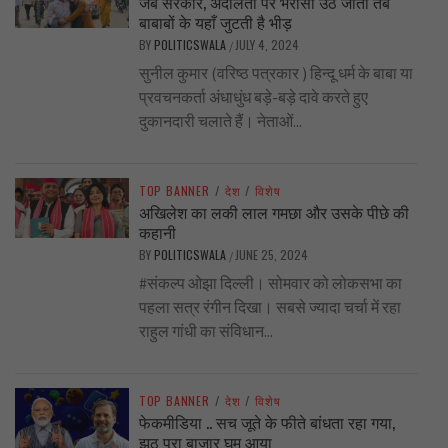
जब सरकार, अदालतों पर भरोसा उठ जाता तब
बाबाबों के यहाँ जुटती है भीड़
BY
POLITICSWALA
JULY 4, 2024
/
सुनील कुमार (वरिष्ठ पत्रकार ) हिन्दू धर्म के बाबा या
प्रवचनकर्ता अंधाधुंध बड़े-बड़े दावे करते हुए
दुकानदारी चलाते हैं। नेताओं...
TOP BANNER
/
देश
/
विशेष
अखिलेश का लकी लाल गमछा और उसके पीछे की
कहानी
BY
POLITICSWALA
JUNE 25, 2024
/
#संकल्प ओझा दिल्ली। सोमवार को लोकसभा का
पहला सत्र रंगीन दिखा। सबसे ज्यादा चर्चा में रहा
राहुल गांधी का संविधान...
TOP BANNER
/
देश
/
विशेष
फेकमीडिया .. सच जूते के फीते बांधता रहा गया,
झूठ पूरा बाज़ार घूम आया