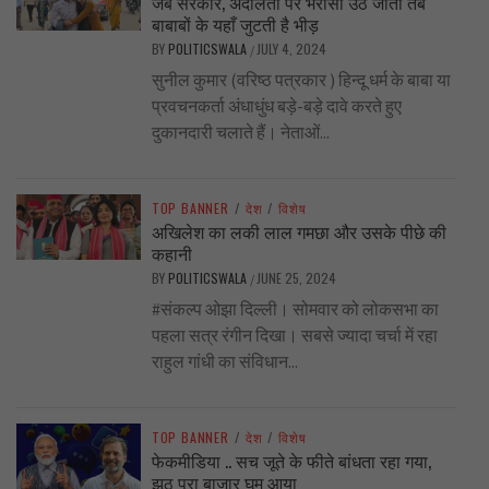
जब सरकार, अदालतों पर भरोसा उठ जाता तब
बाबाबों के यहाँ जुटती है भीड़
BY
POLITICSWALA
JULY 4, 2024
/
सुनील कुमार (वरिष्ठ पत्रकार ) हिन्दू धर्म के बाबा या
प्रवचनकर्ता अंधाधुंध बड़े-बड़े दावे करते हुए
दुकानदारी चलाते हैं। नेताओं...
TOP BANNER
/
देश
/
विशेष
अखिलेश का लकी लाल गमछा और उसके पीछे की
कहानी
BY
POLITICSWALA
JUNE 25, 2024
/
#संकल्प ओझा दिल्ली। सोमवार को लोकसभा का
पहला सत्र रंगीन दिखा। सबसे ज्यादा चर्चा में रहा
राहुल गांधी का संविधान...
TOP BANNER
/
देश
/
विशेष
फेकमीडिया .. सच जूते के फीते बांधता रहा गया,
झूठ पूरा बाज़ार घूम आया