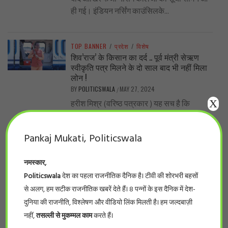
ही गई। इंडियन नर्सिंग काउंसिलके...
TOP BANNER
/
प्रदेश
/
विशेष
शिव’राज’ के किसान का दर्द .. पूर्व मंत्री सेऋण
स्वीकृति पत्र मिलने के दो साल बाद भी नहीं मिला
लोन !
BY
POLITICSWALA
MAY 27, 2024
/
X
हरीश मिश्र (वरिष्ठ पत्रकार ) यह सच है कि
शिवराज सरकार में लाखों-करोड़ों रुपए योजनाओं के
प्रचार-प्रसार, सम्मेलन में फूंक...
Pankaj Mukati, Politicswala
नमस्कार,
TOP BANNER
/
देश
/
विशेष
..नीट का पर्चा एनडीए वाले राज्यों में ही आऊट क्यों?
Politicswala
देश का पहला राजनीतिक दैनिक है। टीवी की शोरभरी बहसों
BY
POLITICSWALA
MAY 19, 2024
/
से अलग, हम सटीक राजनीतिक खबरें देते हैं। 8 पन्नों के इस दैनिक में देश-
-सुनील कुमार भारत के सरकारी और निजी मेडिकल
दुनिया की राजनीति, विश्लेषण और वीडियो लिंक मिलती है। हम जल्दबाज़ी
कॉलेजों में दाखिले के लिए होने वाले इम्तिहान, नीट,
नहीं,
तसल्ली से मुकम्मल काम
करते हैं।
के पर्चे लीक...