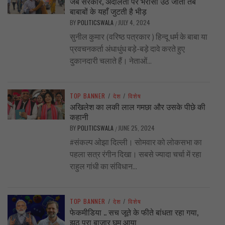
जब सरकार, अदालतों पर भरोसा उठ जाता तब
बाबाबों के यहाँ जुटती है भीड़
BY
POLITICSWALA
JULY 4, 2024
/
सुनील कुमार (वरिष्ठ पत्रकार ) हिन्दू धर्म के बाबा या
प्रवचनकर्ता अंधाधुंध बड़े-बड़े दावे करते हुए
दुकानदारी चलाते हैं। नेताओं...
TOP BANNER
/
देश
/
विशेष
अखिलेश का लकी लाल गमछा और उसके पीछे की
कहानी
BY
POLITICSWALA
JUNE 25, 2024
/
#संकल्प ओझा दिल्ली। सोमवार को लोकसभा का
पहला सत्र रंगीन दिखा। सबसे ज्यादा चर्चा में रहा
राहुल गांधी का संविधान...
TOP BANNER
/
देश
/
विशेष
फेकमीडिया .. सच जूते के फीते बांधता रहा गया,
झूठ पूरा बाज़ार घूम आया