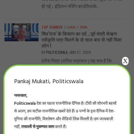
ही गई। इंडियन नर्सिंग काउंसिलके...
TOP BANNER
/
प्रदेश
/
विशेष
शिव’राज’ के किसान का दर्द .. पूर्व मंत्री सेऋण
स्वीकृति पत्र मिलने के दो साल बाद भी नहीं मिला
लोन !
BY
POLITICSWALA
MAY 27, 2024
/
X
हरीश मिश्र (वरिष्ठ पत्रकार ) यह सच है कि
शिवराज सरकार में लाखों-करोड़ों रुपए योजनाओं के
प्रचार-प्रसार, सम्मेलन में फूंक...
Pankaj Mukati, Politicswala
नमस्कार,
TOP BANNER
/
देश
/
विशेष
..नीट का पर्चा एनडीए वाले राज्यों में ही आऊट क्यों?
Politicswala
देश का पहला राजनीतिक दैनिक है। टीवी की शोरभरी बहसों
BY
POLITICSWALA
MAY 19, 2024
/
से अलग, हम सटीक राजनीतिक खबरें देते हैं। 8 पन्नों के इस दैनिक में देश-
-सुनील कुमार भारत के सरकारी और निजी मेडिकल
दुनिया की राजनीति, विश्लेषण और वीडियो लिंक मिलती है। हम जल्दबाज़ी
कॉलेजों में दाखिले के लिए होने वाले इम्तिहान, नीट,
नहीं,
तसल्ली से मुकम्मल काम
करते हैं।
के पर्चे लीक...