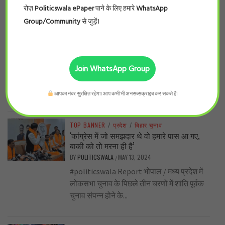
रोज़
Politicswala ePaper
पाने के लिए हमारे
WhatsApp
Group/Community
से जुड़ें।
TOP BANNER
/
देश
/
बिहार चुनाव
राहुल रायबरेली के हुए ! सोनिया गांधी ने बेटा सौंप
दिया !
BY
POLITICSWALA
MAY 18, 2024
/
Join WhatsApp Group
#श्रवण गर्ग (वरिष्ठ पत्रकार ) बीस मई को होने जा
रहे पाँचवे चरण के मतदान के पहले एक छोटा सा...
आपका नंबर सुरक्षित रहेगा। आप कभी भी अनसब्सक्राइब कर सकते हैं।
TOP BANNER
/
प्रदेश
/
बिहार चुनाव
‘कांग्रेस में जो समझदार थे वो हमारे पास आ गए,
बाकी को तो मरना ही है’
BY
POLITICSWALA
MAY 13, 2024
/
#politicswala Report भोपाल / मध्य प्रदेश में
लोकसभा चुनाव के पिछले तीन चरणों में शांति पूर्वक
चुनाव संपन्न होने के...