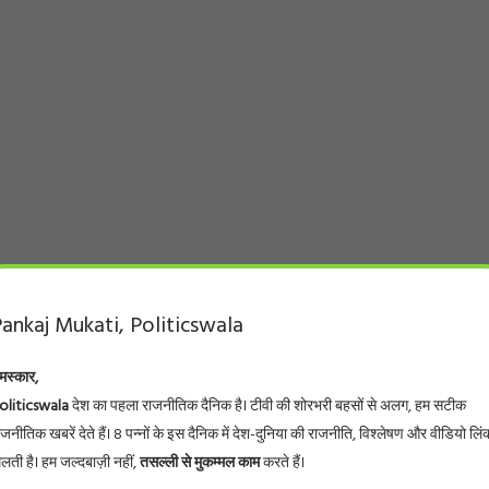
ankaj Mukati, Politicswala
मस्कार,
oliticswala
देश का पहला राजनीतिक दैनिक है। टीवी की शोरभरी बहसों से अलग, हम सटीक
ाजनीतिक खबरें देते हैं। 8 पन्नों के इस दैनिक में देश-दुनिया की राजनीति, विश्लेषण और वीडियो लिं
िलती है। हम जल्दबाज़ी नहीं,
तसल्ली से मुकम्मल काम
करते हैं।