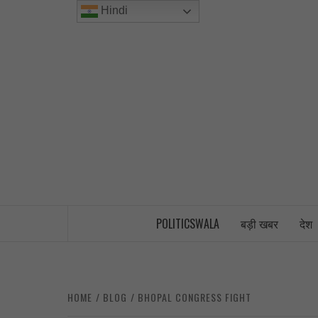
Skip
Hindi
to
content
INDIA’S FIRST AND ONLY POLITICAL 
POLITICSWALA
बड़ी खबर
देश
HOME
BLOG
BHOPAL CONGRESS FIGHT