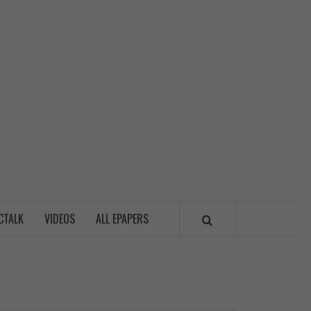
LITICSWALA
CTALK
VIDEOS
ALL EPAPERS