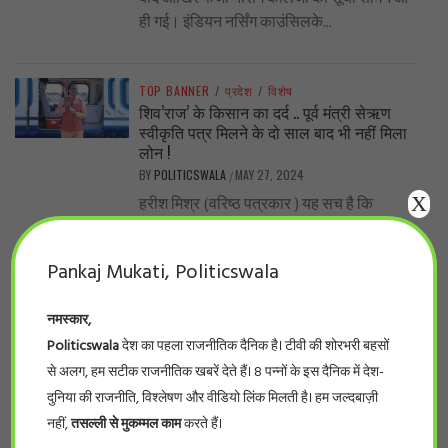
ही गई। इंडियन नर्सिंग काउंसिलके...
TOP BANNER
/
प्रदेश
/
विशेष
शिव’राज’ के किसान का दर्द .. पूर्व मंत्री सेऋण
स्वीकृति पत्र मिलने के दो साल बाद भी नहीं मिला
लोन !
BY
POLITICSWALA
MAY 27, 2024
/
X
हरीश मिश्र (वरिष्ठ पत्रकार ) यह सच है कि
शिवराज सरकार में लाखों-करोड़ों रुपए योजनाओं के
प्रचार-प्रसार, सम्मेलन में फूंक...
Pankaj Mukati, Politicswala
नमस्कार,
TOP BANNER
/
देश
/
विशेष
..नीट का पर्चा एनडीए वाले राज्यों में ही आऊट क्यों?
Politicswala
देश का पहला राजनीतिक दैनिक है। टीवी की शोरभरी बहसों
BY
POLITICSWALA
MAY 19, 2024
/
से अलग, हम सटीक राजनीतिक खबरें देते हैं। 8 पन्नों के इस दैनिक में देश-
-सुनील कुमार भारत के सरकारी और निजी मेडिकल
दुनिया की राजनीति, विश्लेषण और वीडियो लिंक मिलती है। हम जल्दबाज़ी
कॉलेजों में दाखिले के लिए होने वाले इम्तिहान, नीट,
नहीं,
तसल्ली से मुकम्मल काम
करते हैं।
के पर्चे लीक...