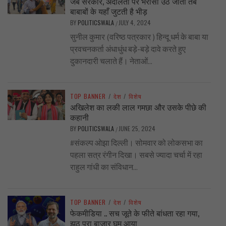
जब सरकार, अदालतों पर भरोसा उठ जाता तब
बाबाबों के यहाँ जुटती है भीड़
BY
POLITICSWALA
JULY 4, 2024
/
सुनील कुमार (वरिष्ठ पत्रकार ) हिन्दू धर्म के बाबा या
प्रवचनकर्ता अंधाधुंध बड़े-बड़े दावे करते हुए
दुकानदारी चलाते हैं। नेताओं...
TOP BANNER
/
देश
/
विशेष
अखिलेश का लकी लाल गमछा और उसके पीछे की
कहानी
BY
POLITICSWALA
JUNE 25, 2024
/
#संकल्प ओझा दिल्ली। सोमवार को लोकसभा का
पहला सत्र रंगीन दिखा। सबसे ज्यादा चर्चा में रहा
राहुल गांधी का संविधान...
TOP BANNER
/
देश
/
विशेष
फेकमीडिया .. सच जूते के फीते बांधता रहा गया,
झूठ पूरा बाज़ार घूम आया