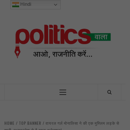
Skip
Hindi
to
content
POL
INDIA’S FIRST AND ONLY POLITICAL NEWS PORTAL
Primary
Menu
HOME
TOP BANNER
वायरल गर्ल मोनालिसा ने की एक मुस्लिम लड़के से
शादी, मध्यप्रदेश से है खास कनेक्शन!