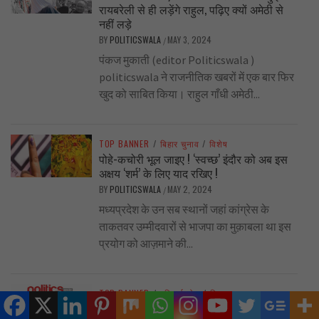
रायबरेली से ही लड़ेंगे राहुल, पढ़िए क्यों अमेठी से
नहीं लड़े
BY
POLITICSWALA
MAY 3, 2024
/
पंकज मुकाती (editor Politicswala )
politicswala ने राजनीतिक खबरों में एक बार फिर
खुद को साबित किया। राहुल गाँधी अमेठी...
TOP BANNER
/
बिहार चुनाव
/
विशेष
पोहे-कचोरी भूल जाइए ! ‘स्वच्छ’ इंदौर को अब इस
अक्षय ‘शर्म’ के लिए याद रखिए !
BY
POLITICSWALA
MAY 2, 2024
/
मध्यप्रदेश के उन सब स्थानों जहां कांग्रेस के
ताकतवर उम्मीदवारों से भाजपा का मुक़ाबला था इस
प्रयोग को आज़माने की...
TOP BANNER
/
एडिटर्स नोट
/
बिहार चुनाव
इंदौर की राजनीति का कलंकित दौर….. गुलाम