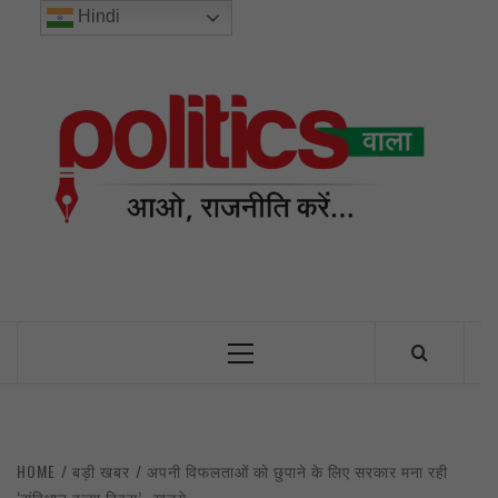
Skip
Hindi
to
content
POL
INDIA’S FIRST AND ONLY POLITICAL NEWS PORTAL
Primary
Menu
HOME
बड़ी खबर
अपनी विफलताओं को छुपाने के लिए सरकार मना रही
‘संविधान हत्या दिवस’- खड़गे