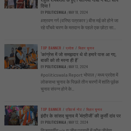
दिया !
BY
POLITICSWALA
MAY 18, 2024
/
#श्रवण गर्ग (वरिष्ठ पत्रकार ) बीस मई को होने जा
रहे पाँचवे चरण के मतदान के पहले एक छोटा सा...
TOP BANNER
/
प्रदेश
/
बिहार चुनाव
‘कांग्रेस में जो समझदार थे वो हमारे पास आ गए,
बाकी को तो मरना ही है’
BY
POLITICSWALA
MAY 13, 2024
/
#politicswala Report भोपाल / मध्य प्रदेश में
लोकसभा चुनाव के पिछले तीन चरणों में शांति पूर्वक
चुनाव संपन्न होने के...
TOP BANNER
/
एडिटर्स नोट
/
बिहार चुनाव
इंदौर के सांसद चुनाव में ‘मंत्रीजी’ की कुर्सी दांव पर
BY
POLITICSWALA
MAY 12, 2024
/
विजयवर्गीय v/s य जीतू पटवारी में कौन जीतेगा,