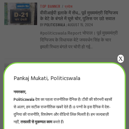
TOP BANNER
/
प्रदेश
वीवीआईपी इलाके में सेंध… पूर्व मुख्यमंत्री दिग्विजय
के बेटे के बंगले में घुसे चोर, पुलिस पर उठे सवाल
BY
POLITICSWALA
AUGUST 15, 2024
/
#politicswala Report भोपाल। पूर्व मुख्यमंत्री
दिग्विजय के विधायक बेटे जयवर्धन सिंह के चार
इमली स्थित बंगले पर चोरी हो गई...
X
TOP BANNER
/
देश
/
विशेष
#INDIGO में टिकट के पहले बदइंतज़ामी जान
Pankaj Mukati, Politicswala
लीजिये …..बस में जगह नहीं, जहाज की सीट गीली
BY
POLITICSWALA
AUGUST 9, 2024
/
नमस्कार,
वरिष्ठ लेखक साहित्यकार पंकज सुबीर ने अपनी
Politicswala
देश का पहला राजनीतिक दैनिक है। टीवी की शोरभरी बहसों
दिल्ली से भोपाल की इंडिगो से हुई कष्टप्रद हवाई
से अलग, हम सटीक राजनीतिक खबरें देते हैं। 8 पन्नों के इस दैनिक में देश-
यात्रा पर एक पत्र...
दुनिया की राजनीति, विश्लेषण और वीडियो लिंक मिलती है। हम जल्दबाज़ी
नहीं,
तसल्ली से मुकम्मल काम
करते हैं।
TOP BANNER
/
बड़ी खबर