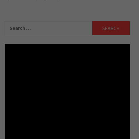
Search
for: