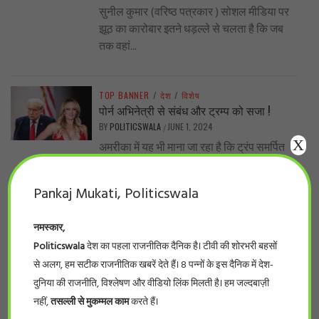
सुनील कुमार (वरिष्ठ पत्रकार ) सोशल मीडिया पर
झूठ का कारोबार इतने धड़ल्ले से चलता है कि जब
तक वहां...
TOP BANNER
/
देश
/
विशेष
पोर्न अभिनेत्री से संबंध और ट्रम्प को सजा !
BY
POLITICSWALA
JUNE 1, 2024
/
X
अमरीका में यह भी माना जा रहा है कि ट्रंप समर्पित
समर्थकों में इस अदालती फैसले से कोई फर्क नहीं...
Pankaj Mukati, Politicswala
TOP BANNER
/
प्रदेश
/
बड़ी खबर
नमस्कार,
नर्सिंग घोटाला… प्रदेश के 66 फर्जी नर्सिंग कॉलेजों
की सूची देखिये
Politicswala
देश का पहला राजनीतिक दैनिक है। टीवी की शोरभरी बहसों
BY
POLITICSWALA
MAY 28, 2024
/
से अलग, हम सटीक राजनीतिक खबरें देते हैं। 8 पन्नों के इस दैनिक में देश-
#politicswala Report भोपाल। लम्बे इंतज़ार के
दुनिया की राजनीति, विश्लेषण और वीडियो लिंक मिलती है। हम जल्दबाज़ी
बाद आखिर फर्जी नर्सिंग कॉलेजों की सूची सामने आ
नहीं,
तसल्ली से मुकम्मल काम
करते हैं।
ही गई। इंडियन नर्सिंग काउंसिलके...