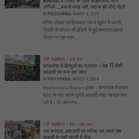
#INDIGO में टिकट के पहले बदइंतज़ामी जान
लीजिये …..बस में जगह नहीं, जहाज की सीट गीली
BY
POLITICSWALA
AUGUST 9, 2024
/
वरिष्ठ लेखक साहित्यकार पंकज सुबीर ने अपनी
दिल्ली से भोपाल की इंडिगो से हुई कष्टप्रद हवाई
यात्रा पर एक पत्र...
TOP BANNER
/
बड़ी खबर
बांग्लादेश से हिन्दुओं का पलायन – देश 71 जैसी
आज़ादी का मना रहा जश्न
BY
POLITICSWALA
AUGUST 5, 2024
/
#politicsala Report ढाका। बांग्लादेश में तख्ता
पलट के बाद अवाम दूसरी आज़ादी जैसा महसूस कर
रही है। वो जश्न मना...
TOP BANNER
/
देश
/
बड़ी खबर
जब सरकार, अदालतों पर भरोसा उठ जाता तब
बाबाबों के यहाँ जुटती है भीड़