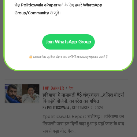
रोज़
Politicswala ePaper
पाने के लिए हमारे
WhatsApp
Group/Community
से जुड़ें।
TOP BANNER
/
विशेष
हाय! हाय ! इंडिगो …. इंडिगो की यात्रा यानी
त्रासदी की गारंटी
BY
POLITICSWALA
SEPTEMBER 3, 2024
/
Join WhatsApp Group
कलापिनी कोमकली, शास्त्रीय गायिका ने इंडिगो के
सफर से मिले कर्कश अनुभव को साझा
आपका नंबर सुरक्षित रहेगा। आप कभी भी अनसब्सक्राइब कर सकते हैं।
किया(कलापिनी कोमकली कालजयी शास्त्रीय
गायक पंडित...
TOP BANNER
/
देश
हरियाणा में मायावती VS चंद्रशेखर….दलित वोटर्स
बिगाड़ेंगे बीजेपी, कांग्रेस का गणित
BY
POLITICSWALA
SEPTEMBER 2, 2024
/
#politicswala Report चंडीगढ़। हरियाणा का
सियासी पारा इन दिनों चढ़ा हुआ है यहाँ जाट के बाद
सबसे बड़ा वोट बैंक...