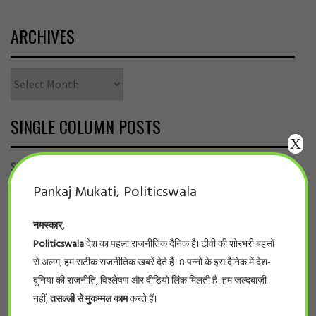
ARCHIVES
Archives
SINGLE COLUMN POSTS
X
Single Column Posts Subtitle
Pankaj Mukati, Politicswala
TOP BANNER
/
देश
वित्तमंत्री पर वसूली की एफआईआर … इलेक्टोरल
नमस्कार,
बांड के जरिये वसूले तीन सौ करोड़
Politicswala
देश का पहला राजनीतिक दैनिक है। टीवी की शोरभरी बहसों
BY
POLITICSWALA
SEPTEMBER 28, 2024
/
से अलग, हम सटीक राजनीतिक खबरें देते हैं। 8 पन्नों के इस दैनिक में देश-
पॉलिटिक्सवाला रिपोर्ट बेंगलुरु। कर्नाटक से एक
दुनिया की राजनीति, विश्लेषण और वीडियो लिंक मिलती है। हम जल्दबाज़ी
बड़ी खबर हैं। शुक्रवार को मुख्यमंत्री सिद्धारमैया पर
नहीं,
तसल्ली से मुकम्मल काम
करते हैं।
एफआईआर दर्ज हुई। शुक्रवार को ही...