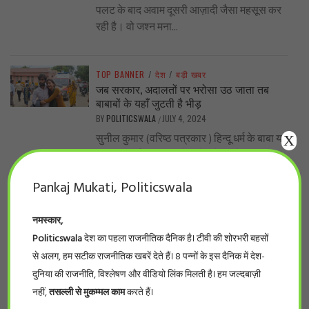
पलट के बाद अवाम दूसरी आज़ादी जैसा महसूस कर
रही है। वो जश्न मना...
TOP BANNER
/
देश
/
बड़ी खबर
जब सरकार, अदालतों पर भरोसा उठ जाता तब
बाबाबों के यहाँ जुटती है भीड़
BY
POLITICSWALA
JULY 4, 2024
/
सुनील कुमार (वरिष्ठ पत्रकार ) हिन्दू धर्म के बाबा या
X
प्रवचनकर्ता अंधाधुंध बड़े-बड़े दावे करते हुए
दुकानदारी चलाते हैं। नेताओं...
Pankaj Mukati, Politicswala
नमस्कार,
TOP BANNER
/
देश
/
विशेष
अखिलेश का लकी लाल गमछा और उसके पीछे की
Politicswala
देश का पहला राजनीतिक दैनिक है। टीवी की शोरभरी बहसों
कहानी
से अलग, हम सटीक राजनीतिक खबरें देते हैं। 8 पन्नों के इस दैनिक में देश-
BY
POLITICSWALA
JUNE 25, 2024
/
दुनिया की राजनीति, विश्लेषण और वीडियो लिंक मिलती है। हम जल्दबाज़ी
#संकल्प ओझा दिल्ली। सोमवार को लोकसभा का
नहीं,
तसल्ली से मुकम्मल काम
करते हैं।
पहला सत्र रंगीन दिखा। सबसे ज्यादा चर्चा में रहा