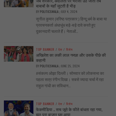
जब सरकार, अदालतों पर भरोसा उठ जाता तब
बाबाबों के यहाँ जुटती है भीड़
BY
POLITICSWALA
JULY 4, 2024
/
सुनील कुमार (वरिष्ठ पत्रकार ) हिन्दू धर्म के बाबा या
प्रवचनकर्ता अंधाधुंध बड़े-बड़े दावे करते हुए
दुकानदारी चलाते हैं। नेताओं...
TOP BANNER
/
देश
/
विशेष
अखिलेश का लकी लाल गमछा और उसके पीछे की
कहानी
BY
POLITICSWALA
JUNE 25, 2024
/
#संकल्प ओझा दिल्ली। सोमवार को लोकसभा का
पहला सत्र रंगीन दिखा। सबसे ज्यादा चर्चा में रहा
राहुल गांधी का संविधान...
TOP BANNER
/
देश
/
विशेष
फेकमीडिया .. सच जूते के फीते बांधता रहा गया,
झूठ पूरा बाज़ार घूम आया