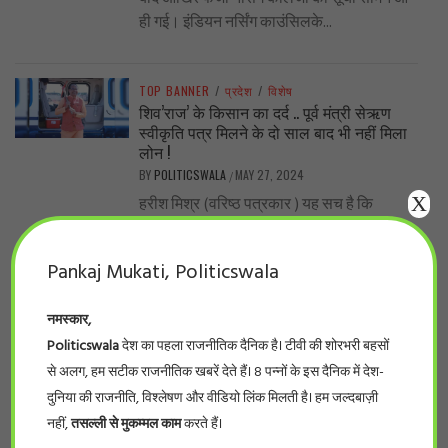
ही गई। इंडियन नर्सिंग काउंसिलके...
TOP BANNER
/
प्रदेश
/
विशेष
शिव’राज’ के किसान का दर्द .. पूर्व मंत्री सेऋण
स्वीकृति पत्र मिलने के दो साल बाद भी नहीं मिला
लोन !
BY
POLITICSWALA
MAY 27, 2024
/
X
हरीश मिश्र (वरिष्ठ पत्रकार ) यह सच है कि
शिवराज सरकार में लाखों-करोड़ों रुपए योजनाओं के
प्रचार-प्रसार, सम्मेलन में फूंक...
Pankaj Mukati, Politicswala
नमस्कार,
TOP BANNER
/
देश
/
विशेष
..नीट का पर्चा एनडीए वाले राज्यों में ही आऊट क्यों?
Politicswala
देश का पहला राजनीतिक दैनिक है। टीवी की शोरभरी बहसों
BY
POLITICSWALA
MAY 19, 2024
/
से अलग, हम सटीक राजनीतिक खबरें देते हैं। 8 पन्नों के इस दैनिक में देश-
-सुनील कुमार भारत के सरकारी और निजी मेडिकल
दुनिया की राजनीति, विश्लेषण और वीडियो लिंक मिलती है। हम जल्दबाज़ी
कॉलेजों में दाखिले के लिए होने वाले इम्तिहान, नीट,
नहीं,
तसल्ली से मुकम्मल काम
करते हैं।
के पर्चे लीक...