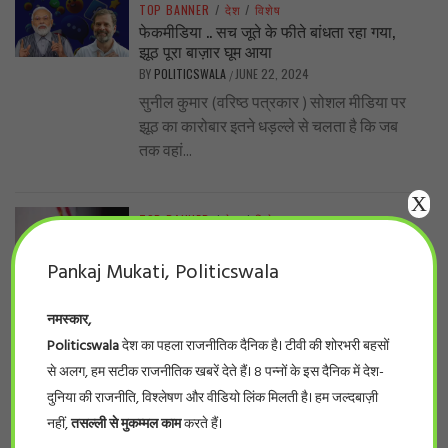
TOP BANNER
/
देश
/
विशेष
फेकमीडिया .. सच जूते के फीते बांधता रहा गया,
झूठ पूरा बाज़ार घूम आया
BY
POLITICSWALA
JUNE 22, 2024
/
सुनील कुमार (वरिष्ठ पत्रकार ) सोशल मीडिया पर
झूठ का कारोबार इतने धड़ल्ले से चलता है कि जब
तक वहां...
X
TOP BANNER
/
देश
/
विशेष
पोर्न अभिनेत्री से संबंध और ट्रम्प को सजा !
BY
POLITICSWALA
JUNE 1, 2024
Pankaj Mukati, Politicswala
/
अमरीका में यह भी माना जा रहा है कि ट्रंप समर्पित
समर्थकों में इस अदालती फैसले से कोई फर्क नहीं...
नमस्कार,
Politicswala
देश का पहला राजनीतिक दैनिक है। टीवी की शोरभरी बहसों
से अलग, हम सटीक राजनीतिक खबरें देते हैं। 8 पन्नों के इस दैनिक में देश-
TOP BANNER
/
प्रदेश
/
बड़ी खबर
दुनिया की राजनीति, विश्लेषण और वीडियो लिंक मिलती है। हम जल्दबाज़ी
नर्सिंग घोटाला… प्रदेश के 66 फर्जी नर्सिंग कॉलेजों
नहीं,
तसल्ली से मुकम्मल काम
करते हैं।
की सूची देखिये