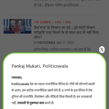
ही गई। इंडियन नर्सिंग काउंसिलके...
TOP BANNER
/
प्रदेश
/
विशेष
शिव’राज’ के किसान का दर्द .. पूर्व मंत्री सेऋण
स्वीकृति पत्र मिलने के दो साल बाद भी नहीं मिला
लोन !
BY
POLITICSWALA
MAY 27, 2024
/
X
हरीश मिश्र (वरिष्ठ पत्रकार ) यह सच है कि
शिवराज सरकार में लाखों-करोड़ों रुपए योजनाओं के
प्रचार-प्रसार, सम्मेलन में फूंक...
Pankaj Mukati, Politicswala
नमस्कार,
TOP BANNER
/
देश
/
विशेष
..नीट का पर्चा एनडीए वाले राज्यों में ही आऊट क्यों?
Politicswala
देश का पहला राजनीतिक दैनिक है। टीवी की शोरभरी बहसों
BY
POLITICSWALA
MAY 19, 2024
/
से अलग, हम सटीक राजनीतिक खबरें देते हैं। 8 पन्नों के इस दैनिक में देश-
-सुनील कुमार भारत के सरकारी और निजी मेडिकल
दुनिया की राजनीति, विश्लेषण और वीडियो लिंक मिलती है। हम जल्दबाज़ी
कॉलेजों में दाखिले के लिए होने वाले इम्तिहान, नीट,
नहीं,
तसल्ली से मुकम्मल काम
करते हैं।
के पर्चे लीक...