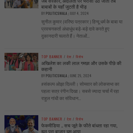
जब सरकार, अदालतों पर भरोसा उठ जाता तब
बाबाबों के यहाँ जुटती है भीड़
BY
POLITICSWALA
JULY 4, 2024
/
सुनील कुमार (वरिष्ठ पत्रकार ) हिन्दू धर्म के बाबा या
प्रवचनकर्ता अंधाधुंध बड़े-बड़े दावे करते हुए
दुकानदारी चलाते हैं। नेताओं...
TOP BANNER
/
देश
/
विशेष
अखिलेश का लकी लाल गमछा और उसके पीछे की
कहानी
BY
POLITICSWALA
JUNE 25, 2024
/
#संकल्प ओझा दिल्ली। सोमवार को लोकसभा का
पहला सत्र रंगीन दिखा। सबसे ज्यादा चर्चा में रहा
राहुल गांधी का संविधान...
TOP BANNER
/
देश
/
विशेष
फेकमीडिया .. सच जूते के फीते बांधता रहा गया,
झूठ पूरा बाज़ार घूम आया