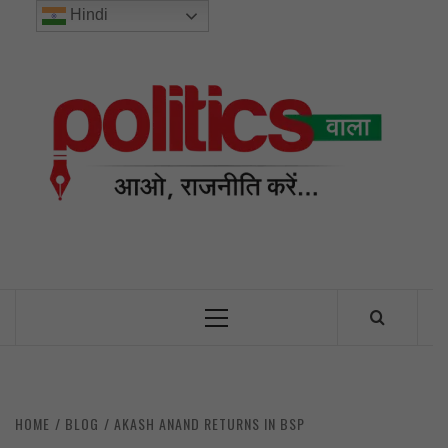
Skip
Hindi
to
content
POL
INDIA’S FIRST AND ONLY POLITICAL NEWS PORTAL
Primary
Menu
HOME
BLOG
AKASH ANAND RETURNS IN BSP