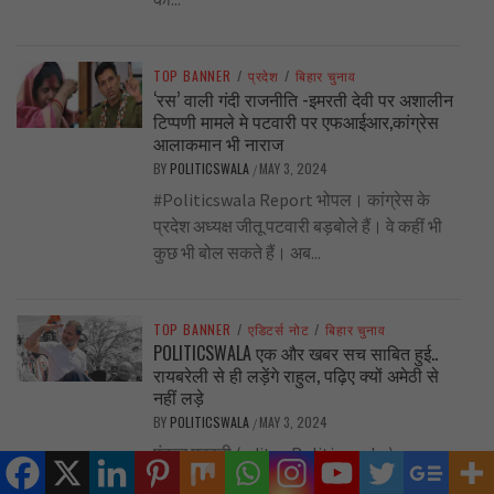
TOP BANNER
/
प्रदेश
/
बिहार चुनाव
‘रस’ वाली गंदी राजनीति -इमरती देवी पर अशालीन
टिप्पणी मामले मे पटवारी पर एफआईआर,कांग्रेस
आलाकमान भी नाराज
BY
POLITICSWALA
MAY 3, 2024
/
#Politicswala Report भोपल। कांग्रेस के
प्रदेश अध्यक्ष जीतू पटवारी बड़बोले हैं। वे कहीं भी
कुछ भी बोल सकते हैं। अब...
TOP BANNER
/
एडिटर्स नोट
/
बिहार चुनाव
POLITICSWALA एक और खबर सच साबित हुई..
रायबरेली से ही लड़ेंगे राहुल, पढ़िए क्यों अमेठी से
नहीं लड़े
BY
POLITICSWALA
MAY 3, 2024
/
पंकज मुकाती (editor Politicswala )
politicswala ने राजनीतिक खबरों में एक बार फिर