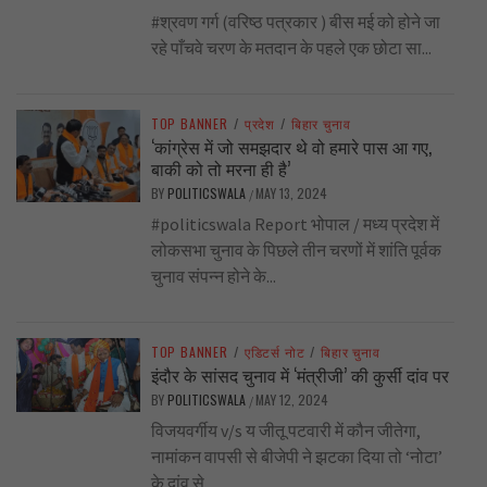
#श्रवण गर्ग (वरिष्ठ पत्रकार ) बीस मई को होने जा
रहे पाँचवे चरण के मतदान के पहले एक छोटा सा...
TOP BANNER
/
प्रदेश
/
बिहार चुनाव
‘कांग्रेस में जो समझदार थे वो हमारे पास आ गए,
बाकी को तो मरना ही है’
BY
POLITICSWALA
MAY 13, 2024
/
#politicswala Report भोपाल / मध्य प्रदेश में
लोकसभा चुनाव के पिछले तीन चरणों में शांति पूर्वक
चुनाव संपन्न होने के...
TOP BANNER
/
एडिटर्स नोट
/
बिहार चुनाव
इंदौर के सांसद चुनाव में ‘मंत्रीजी’ की कुर्सी दांव पर
BY
POLITICSWALA
MAY 12, 2024
/
विजयवर्गीय v/s य जीतू पटवारी में कौन जीतेगा,
नामांकन वापसी से बीजेपी ने झटका दिया तो ‘नोटा’
के दांव से...