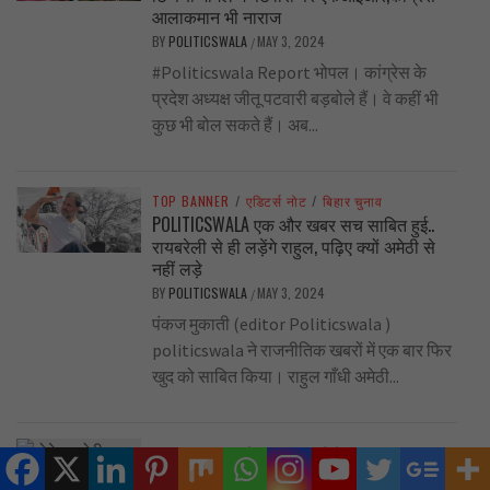
आलाकमान भी नाराज
BY
POLITICSWALA
MAY 3, 2024
/
#Politicswala Report भोपल। कांग्रेस के
प्रदेश अध्यक्ष जीतू पटवारी बड़बोले हैं। वे कहीं भी
कुछ भी बोल सकते हैं। अब...
TOP BANNER
/
एडिटर्स नोट
/
बिहार चुनाव
POLITICSWALA एक और खबर सच साबित हुई..
रायबरेली से ही लड़ेंगे राहुल, पढ़िए क्यों अमेठी से
नहीं लड़े
BY
POLITICSWALA
MAY 3, 2024
/
पंकज मुकाती (editor Politicswala )
politicswala ने राजनीतिक खबरों में एक बार फिर
खुद को साबित किया। राहुल गाँधी अमेठी...
TOP BANNER
/
बिहार चुनाव
/
विशेष
पोहे-कचोरी भूल जाइए ! ‘स्वच्छ’ इंदौर को अब इस