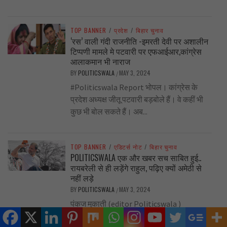
TOP BANNER
/
प्रदेश
/
बिहार चुनाव
‘रस’ वाली गंदी राजनीति -इमरती देवी पर अशालीन
टिप्पणी मामले मे पटवारी पर एफआईआर,कांग्रेस
आलाकमान भी नाराज
BY
POLITICSWALA
MAY 3, 2024
/
#Politicswala Report भोपल। कांग्रेस के
प्रदेश अध्यक्ष जीतू पटवारी बड़बोले हैं। वे कहीं भी
कुछ भी बोल सकते हैं। अब...
TOP BANNER
/
एडिटर्स नोट
/
बिहार चुनाव
POLITICSWALA एक और खबर सच साबित हुई..
रायबरेली से ही लड़ेंगे राहुल, पढ़िए क्यों अमेठी से
नहीं लड़े
BY
POLITICSWALA
MAY 3, 2024
/
पंकज मुकाती (editor Politicswala )
politicswala ने राजनीतिक खबरों में एक बार फिर