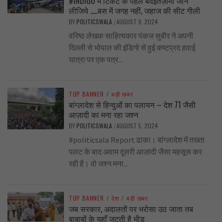
#INDIGO में टिकट के पहले बदइंतज़ामी जान
लीजिये …..बस में जगह नहीं, जहाज की सीट गीली
BY
POLITICSWALA
AUGUST 9, 2024
/
वरिष्ठ लेखक साहित्यकार पंकज सुबीर ने अपनी
दिल्ली से भोपाल की इंडिगो से हुई कष्टप्रद हवाई
यात्रा पर एक पत्र...
TOP BANNER
/
बड़ी खबर
बांग्लादेश से हिन्दुओं का पलायन – देश 71 जैसी
आज़ादी का मना रहा जश्न
BY
POLITICSWALA
AUGUST 5, 2024
/
#politicsala Report ढाका। बांग्लादेश में तख्ता
पलट के बाद अवाम दूसरी आज़ादी जैसा महसूस कर
रही है। वो जश्न मना...
TOP BANNER
/
देश
/
बड़ी खबर
जब सरकार, अदालतों पर भरोसा उठ जाता तब
बाबाबों के यहाँ जुटती है भीड़