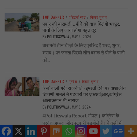
TOP BANNER
/
एडिटर्स नोट
/
बिहार चुनाव
पवार की बारामती .. पीने को दारु मिलेगी भरपूर,
पानी के लिए जाना होगा बहुत दूर
BY
POLITICSWALA
MAY 4, 2024
/
बारामती तीन चीज़ों के लिए प्रसिद्द है शरद, शुगर,
शराब। पर जनता पिछले तीन दशक से पीने के पानी
को...
TOP BANNER
/
प्रदेश
/
बिहार चुनाव
‘रस’ वाली गंदी राजनीति -इमरती देवी पर अशालीन
टिप्पणी मामले मे पटवारी पर एफआईआर,कांग्रेस
आलाकमान भी नाराज
BY
POLITICSWALA
MAY 3, 2024
/
#Politicswala Report भोपल। कांग्रेस के
प्रदेश अध्यक्ष जीतू पटवारी बड़बोले हैं। वे कहीं भी
कुछ भी बोल सकते हैं। अब...