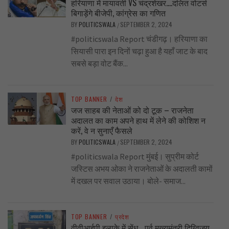
हरियाणा में मायावती VS चंद्रशेखर….दलित वोटर्स
बिगाड़ेंगे बीजेपी, कांग्रेस का गणित
BY
POLITICSWALA
SEPTEMBER 2, 2024
/
#politicswala Report चंडीगढ़। हरियाणा का
सियासी पारा इन दिनों चढ़ा हुआ है यहाँ जाट के बाद
सबसे बड़ा वोट बैंक...
TOP BANNER
/
देश
जज साहब की नेताओं को दो टूक – राजनेता
अदालत का काम अपने हाथ में लेने की कोशिश न
करें, वे न सुनाएँ फैसले
BY
POLITICSWALA
SEPTEMBER 2, 2024
/
#politicswala Report मुंबई। सुप्रीम कोर्ट
जस्टिस अभय ओका ने राजनेताओं के अदालती कामों
में दखल पर सवाल उठाया। बोले- समाज...
TOP BANNER
/
प्रदेश
वीवीआईपी इलाके में सेंध… पूर्व मुख्यमंत्री दिग्विजय