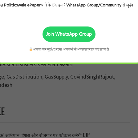
प में उठाया गया है, ताकि मौजूदा वैश्विक परिस्थितियों के बीच राज्य
ोज़
Politicswala ePaper
पाने के लिए हमारे
WhatsApp Group/Community
से जुड़ें।
ित की जा सके। प्रशासनिक अधिकारियों को भी सतर्क रहने और स्थिति
Join WhatsApp Group
्धता को लेकर घबराने की जरूरत नहीं है। सरकार और तेल कंपनियां
 के हर उपभोक्ता तक गैस की आपूर्ति नियमित रूप से पहुंचती रहे और
आपका नंबर सुरक्षित रहेगा। आप कभी भी अनसब्सक्राइब कर सकते हैं।
हो।
संवाद से बनी शशि थरूर की अलग पहचान
ge
,
GasDistribution
,
GasSupply
,
GovindSinghRajput
,
adesh
KE
ब्लिक’ अभियान, शिक्षा और रोजगार पर फोकस करेगी CJP