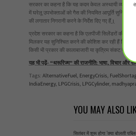
सरकार का कहना है कि यह कदम केवल अस्थायी व्यवस्था के रू
र
में घरेलू उपभोक्ताओं को गैस की नियमित आपूर्ति सुनिश्च
की लगातार निगरानी करने के निर्देश दिए गए हैं
।
प्रदेश सरकार का कहना है कि एलपीजी सिलेंडरों की उपलब
मिलकर यह सुनिश्चित करने की कोशिश कर रही हैं कि प्रदेश
किसी भी प्रकार की कालाबाजारी या कृत्रिम संकट पैदा न 
यह भी पढ़ें- “थरूरिज्म” की राजनीति: भाषा, विचार और 
Tags:
AlternativeFuel
,
EnergyCrisis
,
FuelShorta
IndiaEnergy
,
LPGCrisis
,
LPGCylinder
,
madhyapr
YOU MAY ALSO LI
सितंबर में शुरू होगा ‘क्या बोलती प