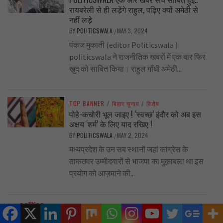
रायबरेली से ही लड़ेंगे राहुल, पढ़िए क्यों अमेठी से
नहीं लड़े
BY
POLITICSWALA
MAY 3, 2024
/
पंकज मुकाती (editor Politicswala )
politicswala ने राजनीतिक खबरों में एक बार फिर
खुद को साबित किया। राहुल गाँधी अमेठी...
TOP BANNER
/
बिहार चुनाव
/
विशेष
पोहे-कचोरी भूल जाइए ! ‘स्वच्छ’ इंदौर को अब इस
अक्षय ‘शर्म’ के लिए याद रखिए !
BY
POLITICSWALA
MAY 2, 2024
/
मध्यप्रदेश के उन सब स्थानों जहां कांग्रेस के
ताकतवर उम्मीदवारों से भाजपा का मुक़ाबला था इस
प्रयोग को आज़माने की...
TOP BANNER
/
एडिटर्स नोट
/
बिहार चुनाव
इंदौर की राजनीति का कलंकित दौर….. गुलाम