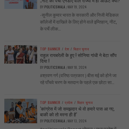
..नीट का पर्चा एनडीए वाले राज्यों में ही आऊट क्यों?
BY
POLITICSWALA
MAY 19, 2024
/
-सुनील कुमार भारत के सरकारी और निजी मेडिकल
कॉलेजों में दाखिले के लिए होने वाले इम्तिहान, नीट,
के पर्चे लीक...
TOP BANNER
/
देश
/
बिहार चुनाव
राहुल रायबरेली के हुए ! सोनिया गांधी ने बेटा सौंप
दिया !
BY
POLITICSWALA
MAY 18, 2024
/
#श्रवण गर्ग (वरिष्ठ पत्रकार ) बीस मई को होने जा
रहे पाँचवे चरण के मतदान के पहले एक छोटा सा...
TOP BANNER
/
प्रदेश
/
बिहार चुनाव
‘कांग्रेस में जो समझदार थे वो हमारे पास आ गए,
बाकी को तो मरना ही है’
BY
POLITICSWALA
MAY 13, 2024
/