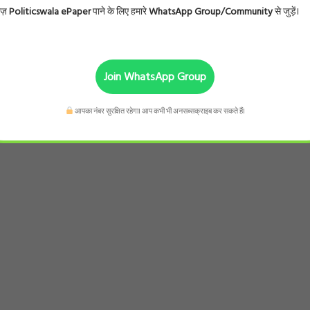
ोज़
Politicswala ePaper
पाने के लिए हमारे
WhatsApp Group/Community
से जुड़ें।
ो चुकी है।
Join WhatsApp Group
ाबालिग लड़कियां और एक नाबालिग लड़का भी था।
आपका नंबर सुरक्षित रहेगा। आप कभी भी अनसब्सक्राइब कर सकते हैं।