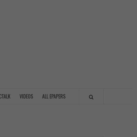
LITICSWALA
CTALK
VIDEOS
ALL EPAPERS