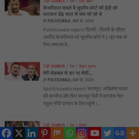
TOP BANNER
/
देश
/
बड़ी खबर
केजरीवाल मामले में सुप्रीम कोर्ट की ईडी को
फटकार डेढ़ साल से क्या सो रहे थे
BY
POLITICSWALA
MAY 10, 2024
/
Politicswala report दिल्ली / दिल्ली के सीएम
अरविंद केजरीवाल को सुप्रीम कोर्ट ने 1 जून तक के
लिए जमानत दे...
TOP BANNER
/
देश
/
बिहार चुनाव
मेरी मोहब्बत से डर गए मोदी…
BY
POLITICSWALA
MAY 10, 2024
/
#politicswala report कानपुर/ अखिलेश यादव
की कन्नौज और फिर कानपुर रैली में कांग्रेस नेता
राहुल गाँधी प्रचार के लिए पहुंचे।...
TOP BANNER
/
देश
/
विशेष
गटर राजनीति का ‘फिटकरी’ टेस्ट.. राधिका खेड़ा से
निकली है तो बात दूर तलक जाएगी..