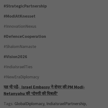
#StrategicPartnership
#ModiAtKnesset
#InnovationNexus
#DefenceCooperation
#ShalomNamaste
#Vision2026
#IndiaIsraelTies
#NewEraDiplomacy
यह भी पढ़ें-
Israel Embassy ने शेयर की PM Modi-
Netanyahu की ‘दोस्ती की घिबली’
Tags:
GlobalDiplomacy
,
IndiaIsraelPartnership
,