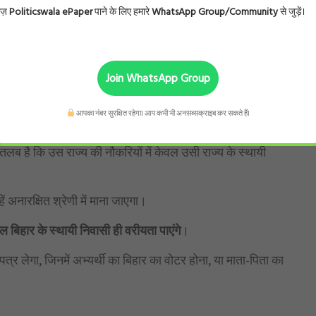
ोज़
Politicswala ePaper
पाने के लिए हमारे
WhatsApp Group/Community
से जुड़ें।
ुद्दा उठाया, खासकर शिक्षक भर्ती को लेकर।
्र पटना के गांधी मैदान में धरना-प्रदर्शन कर चुके हैं।
Join WhatsApp Group
आपका नंबर सुरक्षित रहेगा। आप कभी भी अनसब्सक्राइब कर सकते हैं।
िवासी
तलब है कि उस राज्य की नौकरियों में केवल उसी राज्य के स्थायी
हें अनारक्षित श्रेणी में माना जाएगा।
ेवल बिहार के स्थायी निवासी ही वरीयता पाएंगे
।
पत्र लेगा, जिनमें अभ्यर्थी का बिहार का वोटर होना, या माता-पिता का