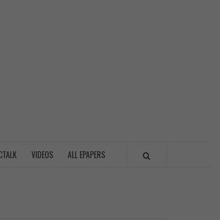
LITICSWALA
CTALK
VIDEOS
ALL EPAPERS