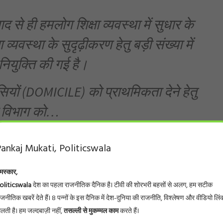
 से ही हमलोग शिक्षा व्यवस्था में सुधार के
व्यवस्था के सुदृढ़ीकरण हेतु बड़ी संख्या में
 नियुक्ति की गई है।
ासियों (DOMICILE) को प्राथमिकता देने हेतु
षा विभाग को…
itishKumar)
August 4, 2025
ankaj Mukati, Politicswala
मस्कार,
oliticswala
देश का पहला राजनीतिक दैनिक है। टीवी की शोरभरी बहसों से अलग, हम सटीक
ाजनीतिक खबरें देते हैं। 8 पन्नों के इस दैनिक में देश-दुनिया की राजनीति, विश्लेषण और वीडियो लिं
थी कि राज्य की सरकारी नौकरियों में बाहरी अभ्यर्थियों की जगह
िलती है। हम जल्दबाज़ी नहीं,
तसल्ली से मुकम्मल काम
करते हैं।