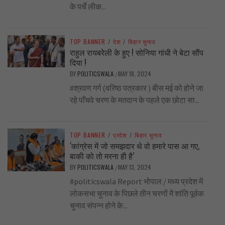
के पर्चे लीक...
TOP BANNER
/
देश
/
बिहार चुनाव
राहुल रायबरेली के हुए ! सोनिया गांधी ने बेटा सौंप
दिया !
BY
POLITICSWALA
MAY 18, 2024
/
#श्रवण गर्ग (वरिष्ठ पत्रकार ) बीस मई को होने जा
रहे पाँचवे चरण के मतदान के पहले एक छोटा सा...
TOP BANNER
/
प्रदेश
/
बिहार चुनाव
‘कांग्रेस में जो समझदार थे वो हमारे पास आ गए,
बाकी को तो मरना ही है’
BY
POLITICSWALA
MAY 13, 2024
/
#politicswala Report भोपाल / मध्य प्रदेश में
लोकसभा चुनाव के पिछले तीन चरणों में शांति पूर्वक
चुनाव संपन्न होने के...