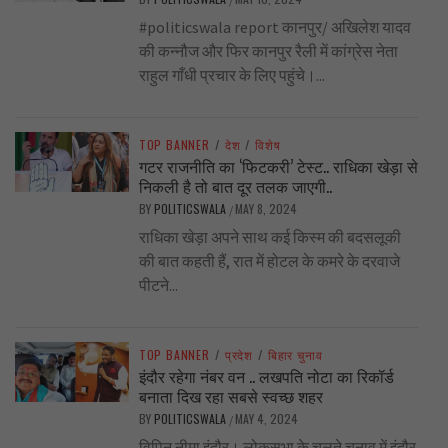
#politicswala report कानपुर/ अखिलेश यादव
की कन्नौज और फिर कानपुर रैली में कांग्रेस नेता
राहुल गाँधी प्रचार के लिए पहुंचे।...
TOP BANNER
/
देश
/
विशेष
गटर राजनीति का ‘फिटकरी’ टेस्ट.. राधिका खेड़ा से
निकली है तो बात दूर तलक जाएगी..
BY
POLITICSWALA
MAY 8, 2024
/
राधिका खेड़ा अपने साथ कई किस्म की बदसलूकी
की बात कहती हैं, रात में होटल के कमरे के दरवाजे
पीटने...
TOP BANNER
/
प्रदेश
/
बिहार चुनाव
इंदौर रहेगा नंबर वन .. लखपति नोटा का रिकॉर्ड
बनाता दिख रहा सबसे स्वच्छ शहर
BY
POLITICSWALA
MAY 4, 2024
/
विपिन नीमा इंदौर। लोकसभा के चलते चुनाव में इंदौर