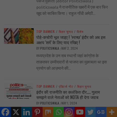
पंकज मुकाती (editor Politicswala )
politicswala ने राजनीतिक खबरों में एक बार फिर
खुद को साबित किया। राहुल गाँधी अमेठी...
TOP BANNER
/
बिहार चुनाव
/
विशेष
पोहे-कचोरी भूल जाइए ! ‘स्वच्छ’ इंदौर को अब इस
अक्षय ‘शर्म’ के लिए याद रखिए !
BY
POLITICSWALA
MAY 2, 2024
/
मध्यप्रदेश के उन सब स्थानों जहां कांग्रेस के
ताकतवर उम्मीदवारों से भाजपा का मुक़ाबला था इस
प्रयोग को आज़माने की...
TOP BANNER
/
एडिटर्स नोट
/
बिहार चुनाव
इंदौर की राजनीति का कलंकित दौर….. गुलाम
समझने वाले नेताओं को NOTA ही देगा जवाब
BY
POLITICSWALA
MAY 1, 2024
/
प्रदेश कांग्रेस अध्यक्ष जीतू पटवारी ने इस कठिन
वक्त में भी एक अच्छा फैसला लिया कि कांग्रेस किसी