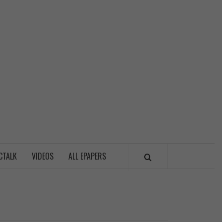
LITICSWALA
CTALK
VIDEOS
ALL EPAPERS