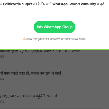
ोज़
Politicswala ePaper
पाने के लिए हमारे
WhatsApp Group/Community
से जुड़ें।
KE
Join WhatsApp Group
त चर्चा में क्यों?
026
आपका नंबर सुरक्षित रहेगा। आप कभी भी अनसब्सक्राइब कर सकते हैं।
 शिकायतें सुनते-सुनते सीएमएचओ सहित तीन को किया सस्पेंड
026
ट्स पेपर बनाते वक्त ही, सवाल कर लेते थे याद!
026
हर शुक्रवार जनता के बीच पहुंचेगी सरकार!
026