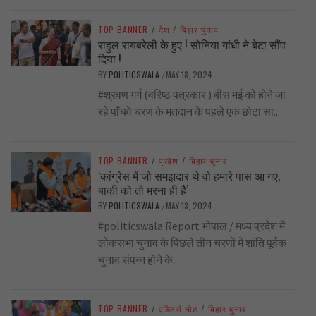
TOP BANNER
/
देश
/
बिहार चुनाव
राहुल रायबरेली के हुए ! सोनिया गांधी ने बेटा सौंप
दिया !
BY
POLITICSWALA
MAY 18, 2024
/
#श्रवण गर्ग (वरिष्ठ पत्रकार ) बीस मई को होने जा
रहे पाँचवे चरण के मतदान के पहले एक छोटा सा...
TOP BANNER
/
प्रदेश
/
बिहार चुनाव
‘कांग्रेस में जो समझदार थे वो हमारे पास आ गए,
बाकी को तो मरना ही है’
BY
POLITICSWALA
MAY 13, 2024
/
#politicswala Report भोपाल / मध्य प्रदेश में
लोकसभा चुनाव के पिछले तीन चरणों में शांति पूर्वक
चुनाव संपन्न होने के...
TOP BANNER
/
एडिटर्स नोट
/
बिहार चुनाव