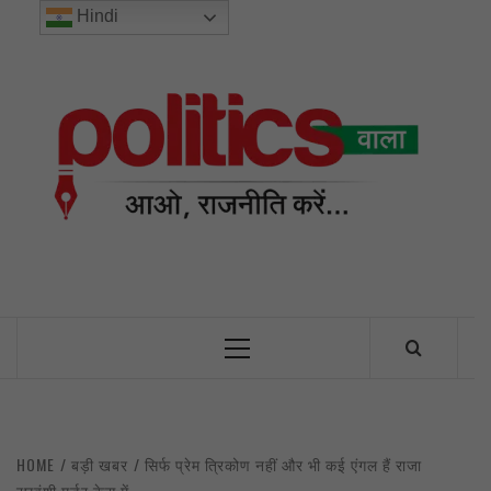
Skip
Hindi
to
content
POL
INDIA’S FIRST AND ONLY POLITICAL NEWS PORTAL
Primary
Menu
HOME
बड़ी खबर
सिर्फ प्रेम त्रिकोण नहीं और भी कई एंगल हैं राजा
रघुवंशी मर्डर केस में