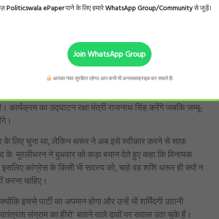
्हें प्राइम मिनिस्टर नरेंद्र मोदी ने एक डेलीगेशन का हिस्सा बनने के लिए
ोज़
Politicswala ePaper
पाने के लिए हमारे
WhatsApp Group/Community
से जुड़ें।
 के लिए विदेश गया था।
न में स्टेट डिनर में बुलाया गया था। उन्होंने हमेशा देश बनाने और भारत के
ातें इंस्पायरिंग हैं।’
Join WhatsApp Group
आपका नंबर सुरक्षित रहेगा। आप कभी भी अनसब्सक्राइब कर सकते हैं।
ा गया ‘वीर सावरकर इंटरनेशनल इम्पैक्ट अवॉर्ड 2025’ 10 दिसंबर नई
 कार्यक्रम का उद्घाटन रक्षा मंत्री राजनाथ सिंह करेंगे जबकि जम्मू-
ंगे।
के लिए चुना था, लेकिन थरूर ने अब इसे स्वीकार करने से साफ़
सद के. मुरलीधरन ने बुधवार को कड़ा बयान देते हुए कहा कि विनायक
 इसलिए कांग्रेस के किसी भी सदस्य को, चाहे वह शशि थरूर ही क्यों न
हीं करना चाहिए।
क्योंकि इससे पार्टी का अपमान होगा और उन्हें भी शर्मिंदगी उठानी
त्रता संग्राम का हीरो’ बताने वाले दावों पर सवाल उठा चुके हैं।