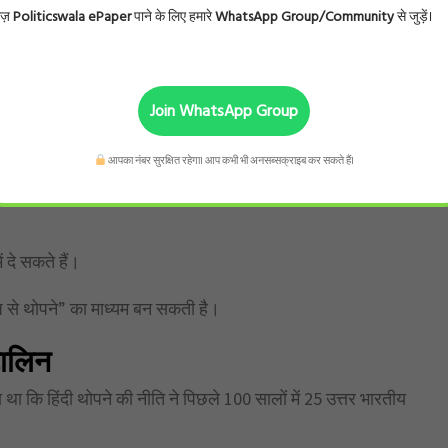
ोज़
Politicswala ePaper
पाने के लिए हमारे
WhatsApp Group/Community
से जुड़ें।
Join WhatsApp Group
वार्य नहीं होगी।
कि वे कौन-सी तीन भाषाएं चुनें।
आपका नंबर सुरक्षित रहेगा। आप कभी भी अनसब्सक्राइब कर सकते हैं।
 देने की सिफारिश की गई है।
ं दे सकते हैं।
ूप से थोपने” का माध्यम बन सकती है।
्टालिन
ा कि हिंदी थोपने की नीति ने पिछले 100 सालों में 25 उत्तर भारतीय