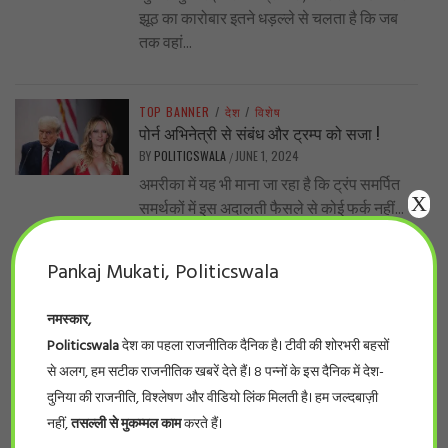
झूठ का कारोबार इतने धड़ल्ले से चलता है कि जब
तक वहां...
TOP BANNER
/
देश
/
विशेष
पोर्न अभिनेत्री से संबंध और ट्रम्प को सजा !
BY
POLITICSWALA
JUNE 1, 2024
/
अमरीका में यह भी माना जा रहा है कि ट्रंप समर्पित
X
समर्थकों में इस अदालती फैसले से कोई फर्क नहीं...
Pankaj Mukati, Politicswala
TOP BANNER
/
प्रदेश
/
बड़ी खबर
नर्सिंग घोटाला… प्रदेश के 66 फर्जी नर्सिंग कॉलेजों
की सूची देखिये
नमस्कार,
BY
POLITICSWALA
MAY 28, 2024
Politicswala
देश का पहला राजनीतिक दैनिक है। टीवी की शोरभरी बहसों
/
से अलग, हम सटीक राजनीतिक खबरें देते हैं। 8 पन्नों के इस दैनिक में देश-
#politicswala Report भोपाल। लम्बे इंतज़ार के
बाद आखिर फर्जी नर्सिंग कॉलेजों की सूची सामने आ
दुनिया की राजनीति, विश्लेषण और वीडियो लिंक मिलती है। हम जल्दबाज़ी
ही गई। इंडियन नर्सिंग काउंसिलके...
नहीं,
तसल्ली से मुकम्मल काम
करते हैं।