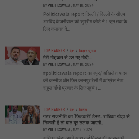
BY
POLITICSWALA
MAY 10, 2024
/
Politicswala report दिल्ली / दिल्ली के सीएम
अरविंद केजरीवाल को सुप्रीम कोर्ट ने 1 जून तक के
लिए जमानत दे...
TOP BANNER
/
देश
/
बिहार चुनाव
मेरी मोहब्बत से डर गए मोदी…
BY
POLITICSWALA
MAY 10, 2024
/
#politicswala report कानपुर/ अखिलेश यादव
की कन्नौज और फिर कानपुर रैली में कांग्रेस नेता
राहुल गाँधी प्रचार के लिए पहुंचे।...
TOP BANNER
/
देश
/
विशेष
गटर राजनीति का ‘फिटकरी’ टेस्ट.. राधिका खेड़ा से
निकली है तो बात दूर तलक जाएगी..
BY
POLITICSWALA
MAY 8, 2024
/
राधिका खेड़ा अपने साथ कई किस्म की बदसलूकी