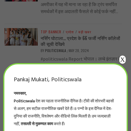
अमरीका में यह भी माना जा रहा है कि ट्रंप समर्पित
समर्थकों में इस अदालती फैसले से कोई फर्क नहीं...
TOP BANNER
/
प्रदेश
/
बड़ी खबर
नर्सिंग घोटाला… प्रदेश के 66 फर्जी नर्सिंग कॉलेजों
की सूची देखिये
BY
POLITICSWALA
MAY 28, 2024
/
X
#politicswala Report भोपाल। लम्बे इंतज़ार के
बाद आखिर फर्जी नर्सिंग कॉलेजों की सूची सामने आ
ही गई। इंडियन नर्सिंग काउंसिलके...
Pankaj Mukati, Politicswala
नमस्कार,
TOP BANNER
/
प्रदेश
/
विशेष
शिव’राज’ के किसान का दर्द .. पूर्व मंत्री सेऋण
Politicswala
देश का पहला राजनीतिक दैनिक है। टीवी की शोरभरी बहसों
स्वीकृति पत्र मिलने के दो साल बाद भी नहीं मिला
से अलग, हम सटीक राजनीतिक खबरें देते हैं। 8 पन्नों के इस दैनिक में देश-
लोन !
दुनिया की राजनीति, विश्लेषण और वीडियो लिंक मिलती है। हम जल्दबाज़ी
BY
POLITICSWALA
MAY 27, 2024
/
नहीं,
तसल्ली से मुकम्मल काम
करते हैं।
हरीश मिश्र (वरिष्ठ पत्रकार ) यह सच है कि