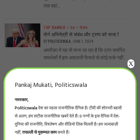
तक वहां...
TOP BANNER
/
देश
/
विशेष
पोर्न अभिनेत्री से संबंध और ट्रम्प को सजा !
BY
POLITICSWALA
JUNE 1, 2024
/
अमरीका में यह भी माना जा रहा है कि ट्रंप समर्पित
समर्थकों में इस अदालती फैसले से कोई फर्क नहीं...
X
TOP BANNER
/
प्रदेश
/
बड़ी खबर
Pankaj Mukati, Politicswala
नर्सिंग घोटाला… प्रदेश के 66 फर्जी नर्सिंग कॉलेजों
की सूची देखिये
नमस्कार,
BY
POLITICSWALA
MAY 28, 2024
/
Politicswala
देश का पहला राजनीतिक दैनिक है। टीवी की शोरभरी बहसों
#politicswala Report भोपाल। लम्बे इंतज़ार के
से अलग, हम सटीक राजनीतिक खबरें देते हैं। 8 पन्नों के इस दैनिक में देश-
बाद आखिर फर्जी नर्सिंग कॉलेजों की सूची सामने आ
ही गई। इंडियन नर्सिंग काउंसिलके...
दुनिया की राजनीति, विश्लेषण और वीडियो लिंक मिलती है। हम जल्दबाज़ी
नहीं,
तसल्ली से मुकम्मल काम
करते हैं।