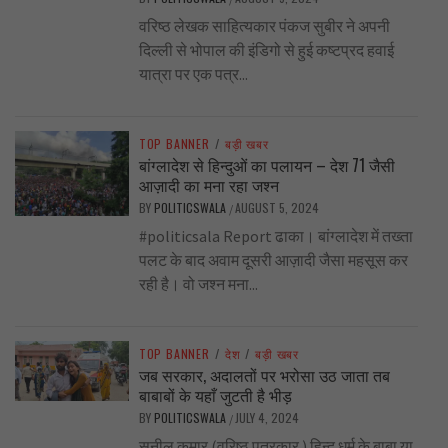
वरिष्ठ लेखक साहित्यकार पंकज सुबीर ने अपनी
दिल्ली से भोपाल की इंडिगो से हुई कष्टप्रद हवाई
यात्रा पर एक पत्र...
TOP BANNER
/
बड़ी खबर
बांग्लादेश से हिन्दुओं का पलायन – देश 71 जैसी
आज़ादी का मना रहा जश्न
BY
POLITICSWALA
AUGUST 5, 2024
/
#politicsala Report ढाका। बांग्लादेश में तख्ता
पलट के बाद अवाम दूसरी आज़ादी जैसा महसूस कर
रही है। वो जश्न मना...
TOP BANNER
/
देश
/
बड़ी खबर
जब सरकार, अदालतों पर भरोसा उठ जाता तब
बाबाबों के यहाँ जुटती है भीड़
BY
POLITICSWALA
JULY 4, 2024
/
सुनील कुमार (वरिष्ठ पत्रकार ) हिन्दू धर्म के बाबा या