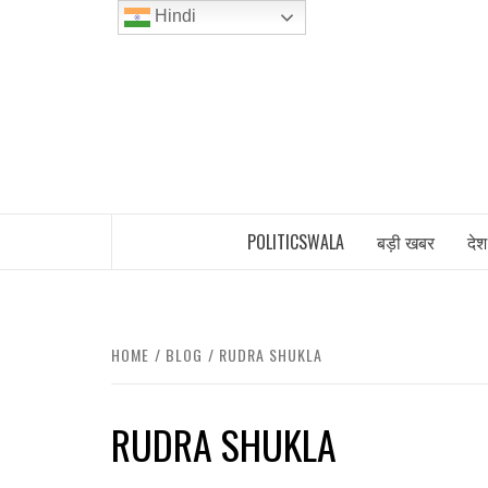
Skip
Hindi
to
content
INDIA’S FIRST AND ONLY POLITICAL 
POLITICSWALA
बड़ी खबर
देश
HOME
BLOG
RUDRA SHUKLA
RUDRA SHUKLA